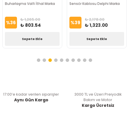
Buharlaşma Valfi İthal Marka
Sensör Kablosu Delphi Marka
₺ 1,265.00
₺ 2,178.00
%
36
%
39
₺ 803.54
₺ 1,323.00
Sepete Ekle
Sepete Ekle
17:00’e kadar verilen siparişler
3000 TL ve Üzeri Preiyodik
Aynı Gün Kargo
Bakım ve Motor
Kargo Ücretsiz