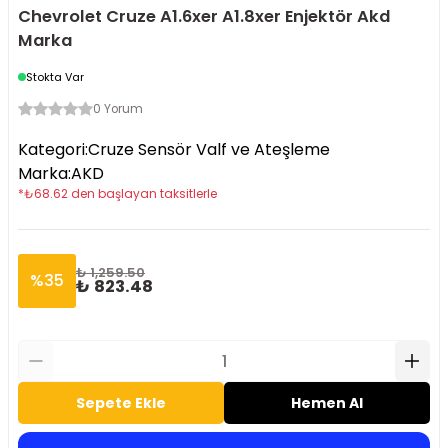
Chevrolet Cruze A1.6xer A1.8xer Enjektör Akd
Marka
Stokta Var
0 Yorum
Kategori
:
Cruze Sensör Valf ve Ateşleme
Marka
:
AKD
*
₺
68.62
den başlayan taksitlerle
₺ 1,259.50
%
35
₺ 823.48
Sepete Ekle
Hemen Al