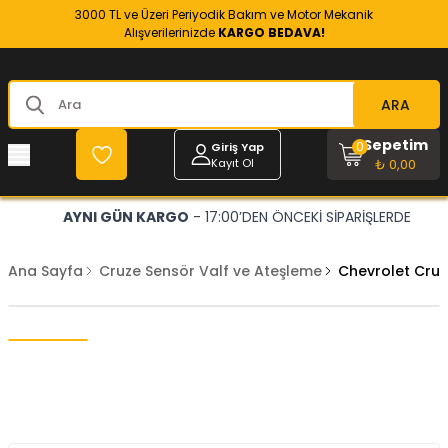
3000 TL ve Üzeri Periyodik Bakım ve Motor Mekanik
Alışverilerinizde
KARGO BEDAVA!
ARA
Sepetim
0
Giriş Yap
Kayıt Ol
₺ 0,00
AYNI GÜN KARGO
- 17:00’DEN ÖNCEKİ SİPARİŞLERDE
Ana Sayfa
Cruze Sensör Valf ve Ateşleme
Chevrolet Cruz