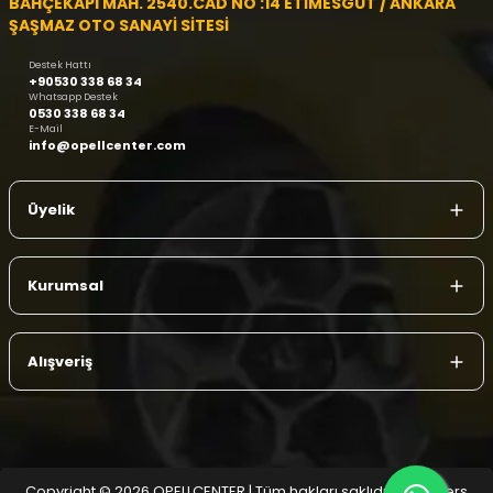
BAHÇEKAPI MAH. 2540.CAD NO :14 ETİMESGUT / ANKARA
ŞAŞMAZ OTO SANAYİ SİTESİ
Destek Hattı
+90530 338 68 34
Whatsapp Destek
0530 338 68 34
E-Mail
info@opellcenter.com
Üyelik
Kurumsal
Alışveriş
Copyright © 2026 OPELLCENTER | Tüm hakları saklıdır.
| Reliefers