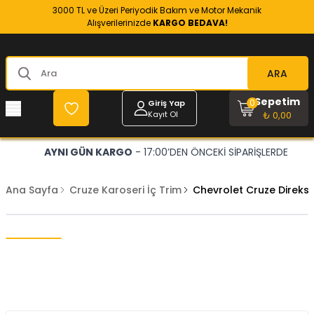
3000 TL ve Üzeri Periyodik Bakım ve Motor Mekanik
Alışverilerinizde
KARGO BEDAVA!
ARA
Sepetim
0
Giriş Yap
Kayıt Ol
₺ 0,00
AYNI GÜN KARGO
- 17:00’DEN ÖNCEKİ SİPARİŞLERDE
Ana Sayfa
Cruze Karoseri İç Trim
Chevrolet Cruze Direksi