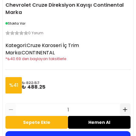
Chevrolet Cruze Direksiyon Kayışı Continental
Marka
Stokta Var
0 Yorum
Kategori
:
Cruze Karoseri İç Trim
Marka
:
CONTINENTAL
*
₺
40.69
den başlayan taksitlerle
₺ 822.57
%
41
₺ 488.25
Sepete Ekle
Hemen Al