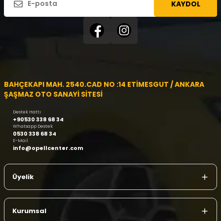
KAYDOL
BAHÇEKAPI MAH. 2540.CAD NO :14 ETİMESGUT / ANKARA
ŞAŞMAZ OTO SANAYİ SİTESİ
Destek Hattı
+90530 338 68 34
Whatsapp Destek
0530 338 68 34
E-Mail
info@opellcenter.com
Üyelik
Kurumsal