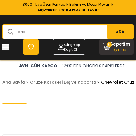
3000 TL ve Üzeri Periyodik Bakım ve Motor Mekanik
Alışverilerinizde
KARGO BEDAVA!
ARA
Sepetim
0
Giriş Yap
Kayıt Ol
₺ 0,00
AYNI GÜN KARGO
- 17:00’DEN ÖNCEKİ SİPARİŞLERDE
Ana Sayfa
Cruze Karoseri Dış ve Kaporta
Chevrolet Cruze