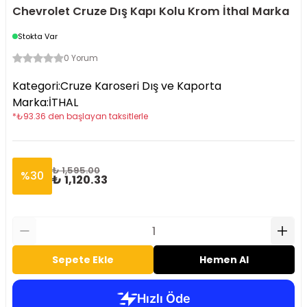
Chevrolet Cruze Dış Kapı Kolu Krom İthal Marka
Stokta Var
0 Yorum
Kategori
:
Cruze Karoseri Dış ve Kaporta
Marka
:
İTHAL
*
₺
93.36
den başlayan taksitlerle
₺ 1,595.00
%
30
₺ 1,120.33
Sepete Ekle
Hemen Al