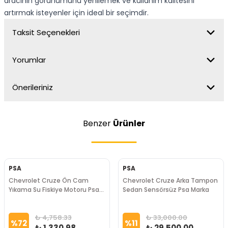
aracının görünümünü yenilemek ve kullanım kalitesini
artırmak isteyenler için ideal bir seçimdir.
Taksit Seçenekleri
Yorumlar
Önerileriniz
Benzer
Ürünler
PSA
PSA
Chevrolet Cruze Ön Cam
Chevrolet Cruze Arka Tampon
Yıkama Su Fiskiye Motoru Psa
Sedan Sensörsüz Psa Marka
Marka
₺ 4,758.33
₺ 33,000.00
%
72
%
11
₺ 1,330.98
₺ 29,500.00