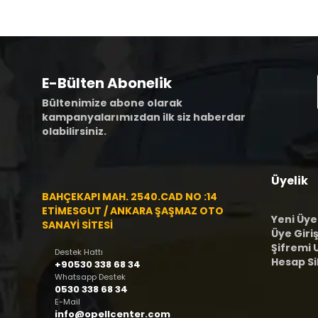
E-Bülten Abonelik
Bültenimize abone olarak
kampanyalarımızdan ilk siz haberdar
olabilirsiniz.
Üyelik
BAHÇEKAPI MAH. 2540.CAD NO :14
ETİMESGUT / ANKARA ŞAŞMAZ OTO
Yeni Üye
SANAYİ SİTESİ
Üye Giriş
Şifremi
Destek Hattı
Hesap S
+90530 338 68 34
Whatsapp Destek
0530 338 68 34
E-Mail
info@opellcenter.com