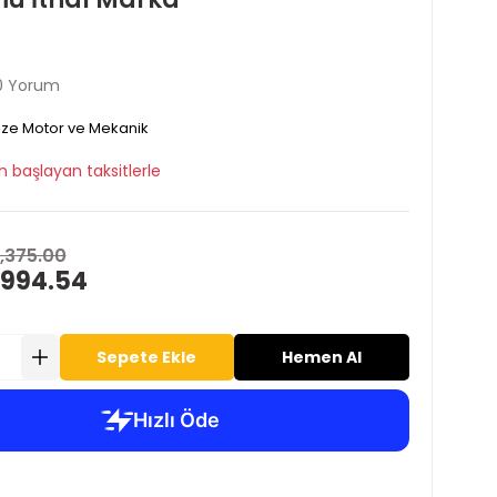
0 Yorum
ze Motor ve Mekanik
n başlayan taksitlerle
1,375.00
 994.54
Sepete Ekle
Hemen Al