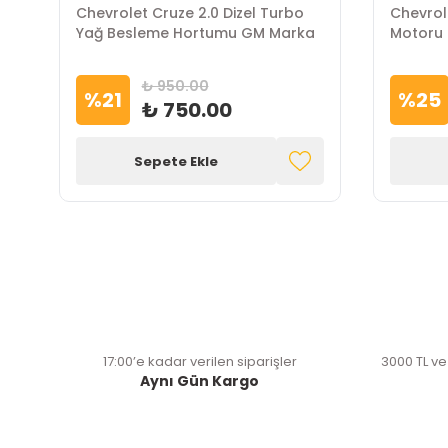
Chevrolet Cruze 2.0 Dizel Turbo
Chevrol
Yağ Besleme Hortumu GM Marka
Motoru
₺ 950.00
%
21
%
25
₺ 750.00
Sepete Ekle
17:00’e kadar verilen siparişler
3000 TL ve
Aynı Gün Kargo