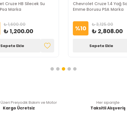
et Cruze HB Silecek Su
Chevrolet Cruze 1.4 Yağ S
 Psa Marka
Emme Borusu PSA Marka
₺ 1,600.00
₺ 3,125.00
%
10
₺ 1,200.00
₺ 2,808.00
Sepete Ekle
Sepete Ekle
 Üzeri Preiyodik Bakım ve Motor
Her siparişte
Kargo Ücretsiz
Taksitli Alışveriş