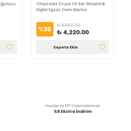
oğutucu
Chevrolet Cruze 1.6 Xer Eksantrik
C
Dişlisi Egzoz Oem Marka
L
₺ 6,550.00
%
36
₺ 4,220.00
Sepete Ekle
Havale ve EFT Ödemelerinde
%5 Ekstra İndirim