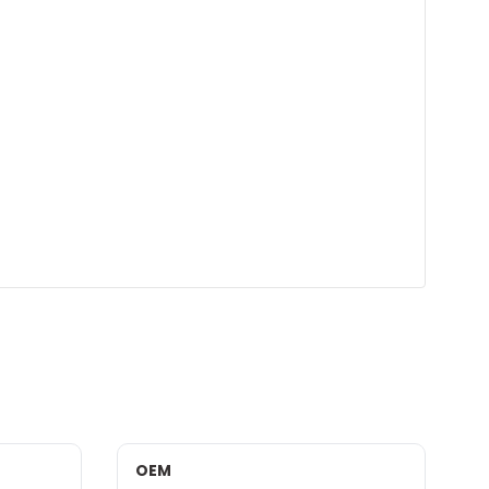
OEM
İ