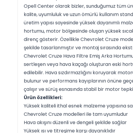
Opell Center olarak bizler, sunduğumuz tüm ür
kalite, uyumluluk ve uzun ömürlü kullanım standa
üretim yapısı sayesinde yüksek dayanımlı mal
hortumu, motor bölgesinde oluşan yüksek sıcakl
direnç gösterir. Özellikle Chevrolet Cruze mode
şekilde tasarlanmıştır ve montaj sırasında ekst
Chevrolet Cruze Hava Filtre Emiş Arka Hortumu
sertleşen veya hava kaçağı oluşturan eski hort
edilebilir. Hava sızdırmazlığını koruyarak moto
bulunur ve performans kayıplarının önüne geçe
çalışır ve sürüş esnasında stabil bir motor tepkisi
Ürün özellikleri:
Yüksek kaliteli ithal esnek malzeme yapısına sa
Chevrolet Cruze modelleri ile tam uyumludur
Hava akışını düzenli ve dengeli şekilde sağlar
Yüksek ısı ve titreşime karşı dayanıklıdır