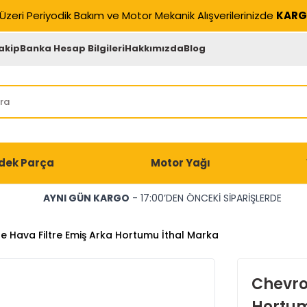
Üzeri Periyodik Bakım ve Motor Mekanik Alışverilerinizde
KARG
akip
Banka Hesap Bilgileri
Hakkımızda
Blog
dek Parça
Motor Yağı
AYNI GÜN KARGO
- 17:00’DEN ÖNCEKİ SİPARİŞLERDE
e Hava Filtre Emiş Arka Hortumu İthal Marka
Chevro
Hortum