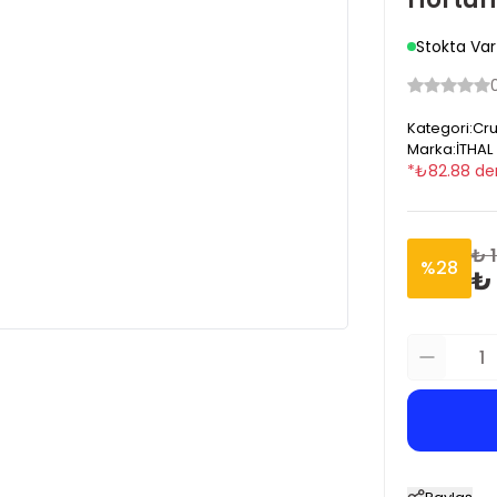
Stokta Var
Kategori
:
Cru
Marka
:
İTHAL
*
₺
82.88
de
₺ 
%
28
₺