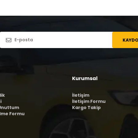
KAYDO
Kurumsal
lik
İletişim
i
İletişim Formu
 Unuttum
Kargo Takip
ilme Formu