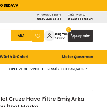
O BEDAVA!
Whatsapp Sipariş
Çağrı Merkezi
0530 338 68 34
0 530 338 68 34
0
Giriş Yap
ARA
Sepetim
Kayıt Ol
Würth Ürünleri
Motor Şanzıman
OPEL VE CHEVROLET
- RESMİ YEDEK PARÇACINIZ
let Cruze Hava Filtre Emiş Arka
u İthal Marka