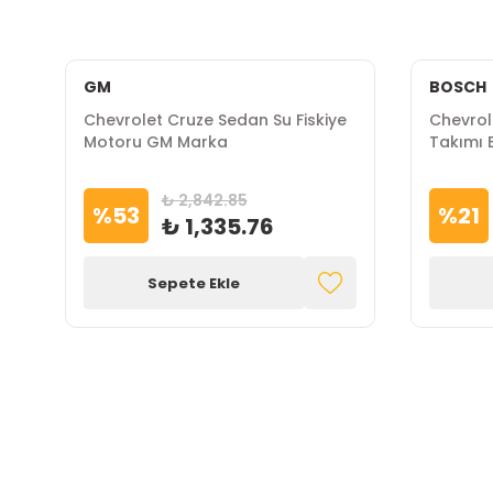
GM
BOSCH
di
Chevrolet Cruze Sedan Su Fiskiye
Chevrole
Motoru GM Marka
Takımı
₺ 2,842.85
%
53
%
21
₺ 1,335.76
Sepete Ekle