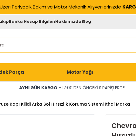
Üzeri Periyodik Bakım ve Motor Mekanik Alışverilerinizde
KARG
akip
Banka Hesap Bilgileri
Hakkımızda
Blog
dek Parça
Motor Yağı
AYNI GÜN KARGO
- 17:00’DEN ÖNCEKİ SİPARİŞLERDE
uze Kapı Kilidi Arka Sol Hırsızlık Koruma Sistemi İthal Marka
Chevrol
Hırsızl