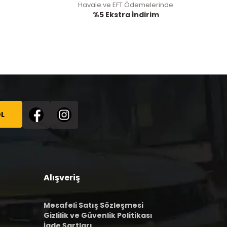
Havale ve EFT Ödemelerinde
%5 Ekstra İndirim
L
Alışveriş
Mesafeli Satış Sözleşmesi
Gizlilik ve Güvenlik Politikası
İade Şartları