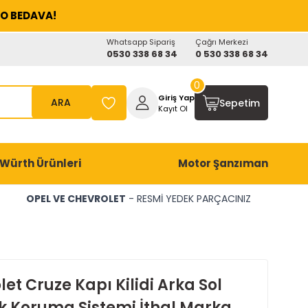
O BEDAVA!
Whatsapp Sipariş
Çağrı Merkezi
0530 338 68 34
0 530 338 68 34
0
Giriş Yap
ARA
Sepetim
Kayıt Ol
Würth Ürünleri
Motor Şanzıman
OPEL VE CHEVROLET
- RESMİ YEDEK PARÇACINIZ
et Cruze Kapı Kilidi Arka Sol
ık Koruma Sistemi İthal Marka