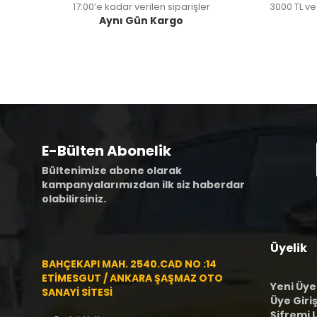
17:00’e kadar verilen siparişler
3000 TL ve
Aynı Gün Kargo
E-Bülten Abonelik
Bültenimize abone olarak
kampanyalarımızdan ilk siz haberdar
olabilirsiniz.
Üyelik
BAHÇEKAPI MAH. 2540.CAD NO :14
ETİMESGUT / ANKARA ŞAŞMAZ OTO
Yeni Üye
SANAYİ SİTESİ
Üye Giriş
Şifremi