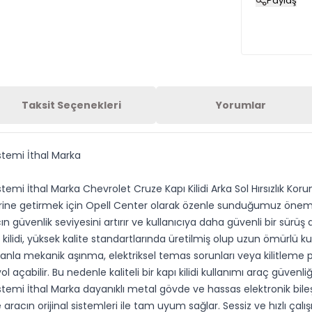
Paylaş
Taksit Seçenekleri
Yorumlar
stemi İthal Marka
istemi İthal Marka Chevrolet Cruze Kapı Kilidi Arka Sol Hırsızlık Ko
erine getirmek için Opell Center olarak özenle sunduğumuz önemli 
n güvenlik seviyesini artırır ve kullanıcıya daha güvenli bir sürüş
lidi, yüksek kalite standartlarında üretilmiş olup uzun ömürlü ku
nla mekanik aşınma, elektriksel temas sorunları veya kilitleme pr
 açabilir. Bu nedenle kaliteli bir kapı kilidi kullanımı araç güvenl
istemi İthal Marka dayanıklı metal gövde ve hassas elektronik bileş
acın orijinal sistemleri ile tam uyum sağlar. Sessiz ve hızlı çalı