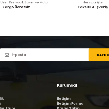
 Üzeri Preiyodik Bakım ve Motor
Her siparişte
Kargo Ücretsiz
Taksitli Alışveriş
KAYDO
Kurumsal
lik
İletişim
i
İletişim Formu
 Unuttum
Kargo Takip