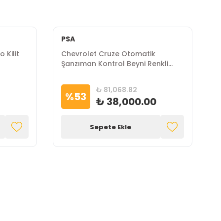
PSA
 Kilit
Chevrolet Cruze Otomatik
C
Şanzıman Kontrol Beyni Renkli
G
Selenoid PSA Marka
₺ 81,068.82
%
53
₺ 38,000.00
Sepete Ekle