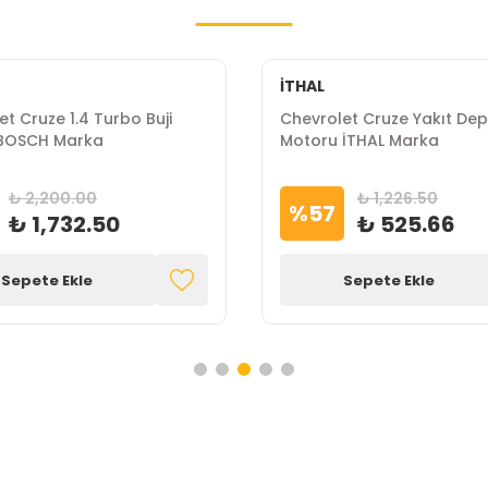
İTHAL
t Cruze 1.4 Turbo Buji
Chevrolet Cruze Yakıt Depo
 BOSCH Marka
Motoru İTHAL Marka
₺ 2,200.00
₺ 1,226.50
%
57
₺ 1,732.50
₺ 525.66
Sepete Ekle
Sepete Ekle