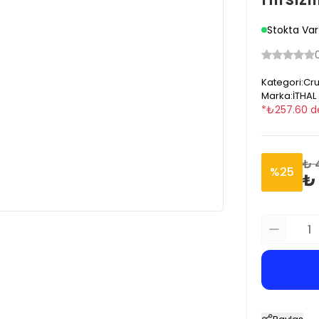
Stokta Var
Kategori
:
Cru
Marka
:
İTHAL
*
₺
257.60
d
₺ 
%
25
₺ 