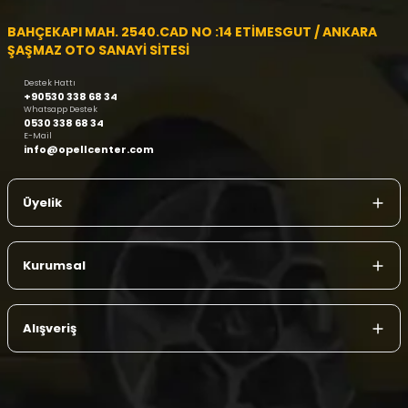
BAHÇEKAPI MAH. 2540.CAD NO :14 ETİMESGUT / ANKARA
ŞAŞMAZ OTO SANAYİ SİTESİ
Destek Hattı
+90530 338 68 34
Whatsapp Destek
0530 338 68 34
E-Mail
info@opellcenter.com
Üyelik
Kurumsal
Alışveriş