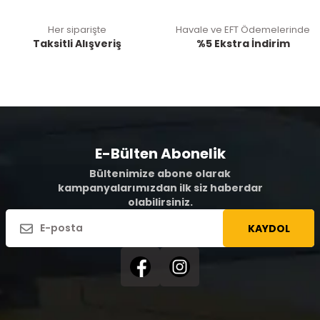
Her siparişte
Havale ve EFT Ödemelerinde
Taksitli Alışveriş
%5 Ekstra İndirim
E-Bülten Abonelik
Bültenimize abone olarak
kampanyalarımızdan ilk siz haberdar
olabilirsiniz.
KAYDOL