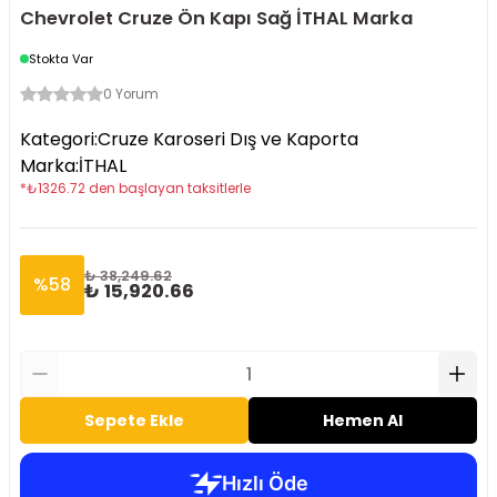
Chevrolet Cruze Ön Kapı Sağ İTHAL Marka
Stokta Var
0 Yorum
Kategori
:
Cruze Karoseri Dış ve Kaporta
Marka
:
İTHAL
*
₺
1326.72
den başlayan taksitlerle
₺ 38,249.62
%
58
₺ 15,920.66
Sepete Ekle
Hemen Al