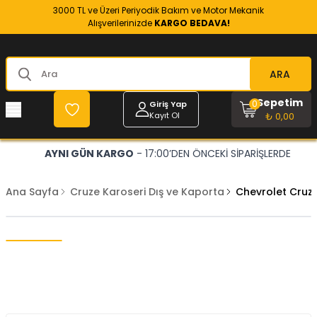
3000 TL ve Üzeri Periyodik Bakım ve Motor Mekanik
Alışverilerinizde
KARGO BEDAVA!
ARA
Sepetim
0
Giriş Yap
Kayıt Ol
₺ 0,00
AYNI GÜN KARGO
- 17:00’DEN ÖNCEKİ SİPARİŞLERDE
Ana Sayfa
Cruze Karoseri Dış ve Kaporta
Chevrolet Cruz