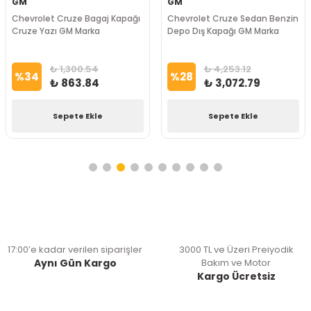
GM
GM
Chevrolet Cruze Bagaj Kapağı
Chevrolet Cruze Sedan Benzin
Cruze Yazı GM Marka
Depo Dış Kapağı GM Marka
₺ 1,300.54
₺ 4,253.12
%
34
%
28
₺ 863.84
₺ 3,072.79
Sepete Ekle
Sepete Ekle
17:00’e kadar verilen siparişler
3000 TL ve Üzeri Preiyodik
Aynı Gün Kargo
Bakım ve Motor
Kargo Ücretsiz