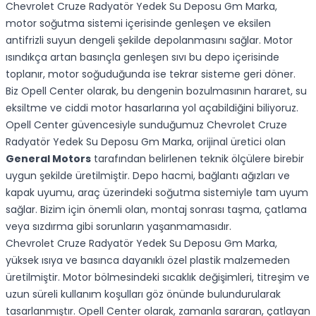
Chevrolet Cruze Radyatör Yedek Su Deposu Gm Marka,
motor soğutma sistemi içerisinde genleşen ve eksilen
antifrizli suyun dengeli şekilde depolanmasını sağlar. Motor
ısındıkça artan basınçla genleşen sıvı bu depo içerisinde
toplanır, motor soğuduğunda ise tekrar sisteme geri döner.
Biz Opell Center olarak, bu dengenin bozulmasının hararet, su
eksiltme ve ciddi motor hasarlarına yol açabildiğini biliyoruz.
Opell Center güvencesiyle sunduğumuz Chevrolet Cruze
Radyatör Yedek Su Deposu Gm Marka, orijinal üretici olan
General Motors
tarafından belirlenen teknik ölçülere birebir
uygun şekilde üretilmiştir. Depo hacmi, bağlantı ağızları ve
kapak uyumu, araç üzerindeki soğutma sistemiyle tam uyum
sağlar. Bizim için önemli olan, montaj sonrası taşma, çatlama
veya sızdırma gibi sorunların yaşanmamasıdır.
Chevrolet Cruze Radyatör Yedek Su Deposu Gm Marka,
yüksek ısıya ve basınca dayanıklı özel plastik malzemeden
üretilmiştir. Motor bölmesindeki sıcaklık değişimleri, titreşim ve
uzun süreli kullanım koşulları göz önünde bulundurularak
tasarlanmıştır. Opell Center olarak, zamanla sararan, çatlayan