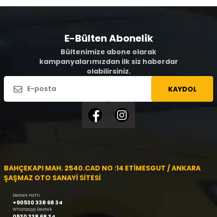
E-Bülten Abonelik
Bültenimize abone olarak
kampanyalarımızdan ilk siz haberdar
olabilirsiniz.
KAYDOL
BAHÇEKAPI MAH. 2540.CAD NO :14 ETİMESGUT / ANKARA
ŞAŞMAZ OTO SANAYİ SİTESİ
Destek Hattı
+90530 338 68 34
Whatsapp Destek
0530 338 68 34