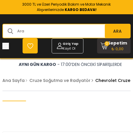
3000 TL ve Üzeri Periyodik Bakım ve Motor Mekanik
Alışverilerinizde
KARGO BEDAVA!
ARA
Sepetim
0
Giriş Yap
Kayıt Ol
₺ 0,00
AYNI GÜN KARGO
- 17:00’DEN ÖNCEKİ SİPARİŞLERDE
Ana Sayfa
Cruze Soğutma ve Radyatör
Chevrolet Cruze