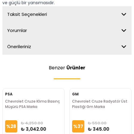
ve güçlü bir yansımasıdır.
Taksit Seçenekleri
Yorumlar
Önerileriniz
Benzer
Ürünler
PSA
GM
Chevrolet Cruze Kli̇ma Basınç
Chevrolet Cruze Radyatör Üst
Müşürü PSA Marka
Plastiği Gm Marka
₺ 4,250.00
₺ 550.00
%
28
%
37
₺ 3,042.00
₺ 345.00