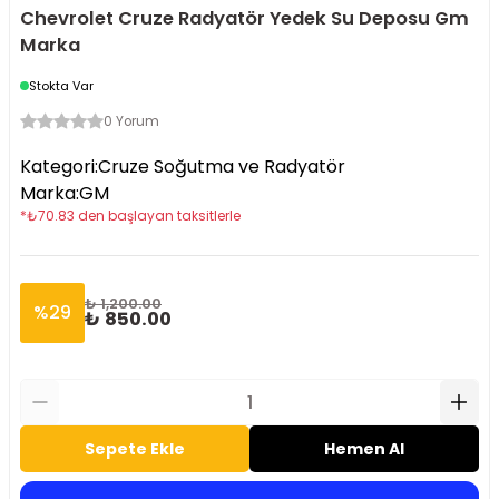
Chevrolet Cruze Radyatör Yedek Su Deposu Gm
Marka
Stokta Var
0 Yorum
Kategori
:
Cruze Soğutma ve Radyatör
Marka
:
GM
*
₺
70.83
den başlayan taksitlerle
₺ 1,200.00
%
29
₺ 850.00
Sepete Ekle
Hemen Al