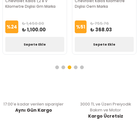
Chevrolet Kalos 1,2 8 V
Chevrolet Kalos Kilometre
Kilometre Dişlisi Gm Marka
Dişlisi Oem Marka
₺ 1,450.00
₺ 755.76
%
24
%
51
₺ 1,100.00
₺ 368.03
Sepete Ekle
Sepete Ekle
17:00’e kadar verilen siparişler
3000 TL ve Üzeri Preiyodik
Aynı Gün Kargo
Bakım ve Motor
Kargo Ücretsiz