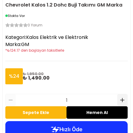
Chevrolet Kalos 1.2 Dohc Buji Takımı GM Marka
Stokta Var
0 Yorum
Kategori
:
Kalos Elektrik ve Elektronik
Marka
:
GM
*
₺
124.17
den başlayan taksitlerle
₺ 1,950.00
%
24
₺ 1,490.00
Sepete Ekle
Hemen Al