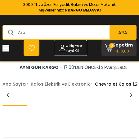
3000 TL ve Üzeri Periyodik Bakım ve Motor Mekanik
Alışverilerinizde
KARGO BEDAVA!
ARA
Sepetim
0
Giriş Yap
Kayıt Ol
₺ 0,00
AYNI GÜN KARGO
- 17:00’DEN ÖNCEKİ SİPARİŞLERDE
Ana Sayfa
Kalos Elektrik ve Elektronik
Chevrolet Kalos 1.