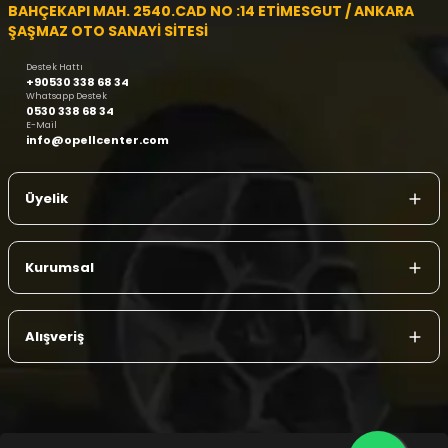
BAHÇEKAPI MAH. 2540.CAD NO :14 ETİMESGUT / ANKARA
ŞAŞMAZ OTO SANAYİ SİTESİ
Destek Hattı
+90530 338 68 34
Whatsapp Destek
0530 338 68 34
E-Mail
info@opellcenter.com
Üyelik
Kurumsal
Alışveriş