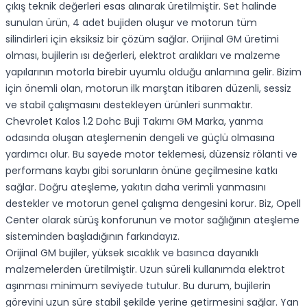
çıkış teknik değerleri esas alınarak üretilmiştir. Set halinde
sunulan ürün, 4 adet bujiden oluşur ve motorun tüm
silindirleri için eksiksiz bir çözüm sağlar. Orijinal GM üretimi
olması, bujilerin ısı değerleri, elektrot aralıkları ve malzeme
yapılarının motorla birebir uyumlu olduğu anlamına gelir. Bizim
için önemli olan, motorun ilk marştan itibaren düzenli, sessiz
ve stabil çalışmasını destekleyen ürünleri sunmaktır.
Chevrolet Kalos 1.2 Dohc Buji Takımı GM Marka, yanma
odasında oluşan ateşlemenin dengeli ve güçlü olmasına
yardımcı olur. Bu sayede motor teklemesi, düzensiz rölanti ve
performans kaybı gibi sorunların önüne geçilmesine katkı
sağlar. Doğru ateşleme, yakıtın daha verimli yanmasını
destekler ve motorun genel çalışma dengesini korur. Biz, Opell
Center olarak sürüş konforunun ve motor sağlığının ateşleme
sisteminden başladığının farkındayız.
Orijinal GM bujiler, yüksek sıcaklık ve basınca dayanıklı
malzemelerden üretilmiştir. Uzun süreli kullanımda elektrot
aşınması minimum seviyede tutulur. Bu durum, bujilerin
görevini uzun süre stabil şekilde yerine getirmesini sağlar. Yan