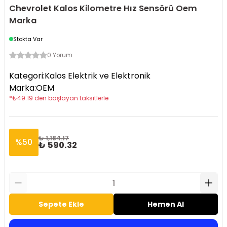
Chevrolet Kalos Kilometre Hız Sensörü Oem
Marka
Stokta Var
0 Yorum
Kategori
:
Kalos Elektrik ve Elektronik
Marka
:
OEM
*
₺
49.19
den başlayan taksitlerle
₺ 1,184.17
%
50
₺ 590.32
Sepete Ekle
Hemen Al