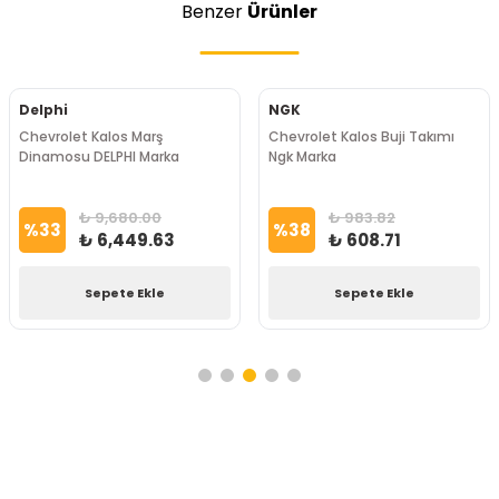
Benzer
Ürünler
Delphi
NGK
Chevrolet Kalos Marş
Chevrolet Kalos Buji Takımı
Dinamosu DELPHI Marka
Ngk Marka
₺ 9,680.00
₺ 983.82
%
33
%
38
₺ 6,449.63
₺ 608.71
Sepete Ekle
Sepete Ekle