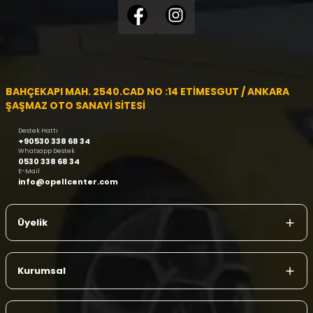
BAHÇEKAPI MAH. 2540.CAD NO :14 ETİMESGUT / ANKARA
ŞAŞMAZ OTO SANAYİ SİTESİ
Destek Hattı
+90530 338 68 34
Whatsapp Destek
0530 338 68 34
E-Mail
info@opellcenter.com
Üyelik
Kurumsal