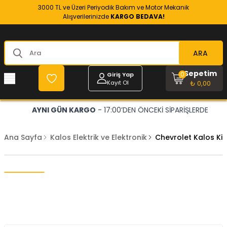
3000 TL ve Üzeri Periyodik Bakım ve Motor Mekanik
Alışverilerinizde
KARGO BEDAVA!
ARA
Sepetim
0
Giriş Yap
Kayıt Ol
₺ 0,00
AYNI GÜN KARGO
- 17:00’DEN ÖNCEKİ SİPARİŞLERDE
Ana Sayfa
Kalos Elektrik ve Elektronik
Chevrolet Kalos Ki