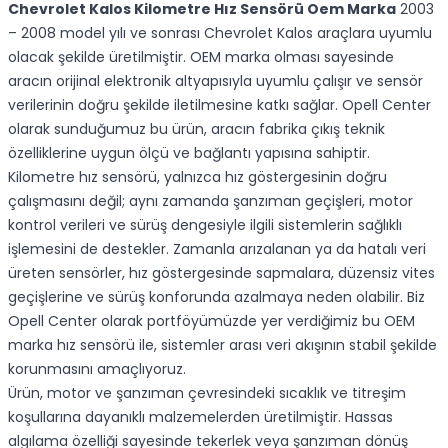
Chevrolet Kalos Kilometre Hız Sensörü Oem Marka
2003
– 2008 model yılı ve sonrası Chevrolet Kalos araçlara uyumlu
olacak şekilde üretilmiştir. OEM marka olması sayesinde
aracın orijinal elektronik altyapısıyla uyumlu çalışır ve sensör
verilerinin doğru şekilde iletilmesine katkı sağlar. Opell Center
olarak sunduğumuz bu ürün, aracın fabrika çıkış teknik
özelliklerine uygun ölçü ve bağlantı yapısına sahiptir.
Kilometre hız sensörü, yalnızca hız göstergesinin doğru
çalışmasını değil; aynı zamanda şanzıman geçişleri, motor
kontrol verileri ve sürüş dengesiyle ilgili sistemlerin sağlıklı
işlemesini de destekler. Zamanla arızalanan ya da hatalı veri
üreten sensörler, hız göstergesinde sapmalara, düzensiz vites
geçişlerine ve sürüş konforunda azalmaya neden olabilir. Biz
Opell Center olarak portföyümüzde yer verdiğimiz bu OEM
marka hız sensörü ile, sistemler arası veri akışının stabil şekilde
korunmasını amaçlıyoruz.
Ürün, motor ve şanzıman çevresindeki sıcaklık ve titreşim
koşullarına dayanıklı malzemelerden üretilmiştir. Hassas
algılama özelliği sayesinde tekerlek veya şanzıman dönüş