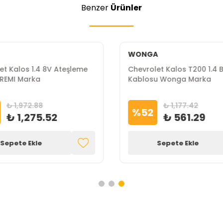
Benzer
Ürünler
WONGA
et Kalos 1.4 8V Ateşleme
Chevrolet Kalos T200 1.4 B
BREMI Marka
Kablosu Wonga Marka
₺ 1,972.88
₺ 1,177.42
%
52
₺ 1,275.52
₺ 561.29
Sepete Ekle
Sepete Ekle