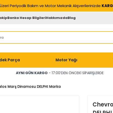
Üzeri Periyodik Bakım ve Motor Mekanik Alışverilerinizde
KARG
akip
Banka Hesap Bilgileri
Hakkımızda
Blog
dek Parça
Motor Yağı
AYNI GÜN KARGO
- 17:00’DEN ÖNCEKİ SİPARİŞLERDE
alos Marş Dinamosu DELPHI Marka
Chevro
DELPHI