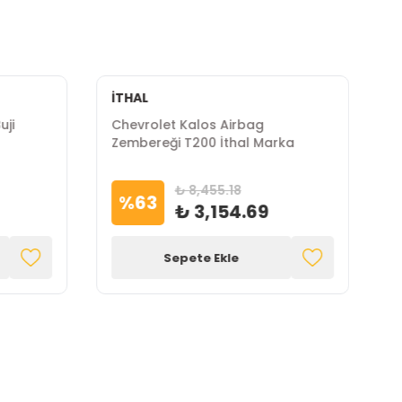
İTHAL
uji
Chevrolet Kalos Airbag
Zembereği T200 İthal Marka
₺ 8,455.18
%
63
₺ 3,154.69
Sepete Ekle