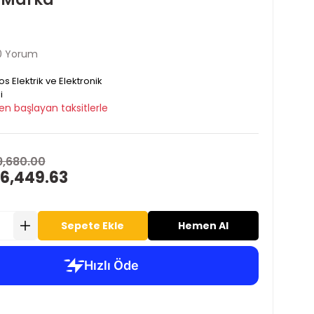
0 Yorum
os Elektrik ve Elektronik
i
en başlayan taksitlerle
9,680.00
 6,449.63
Sepete Ekle
Hemen Al