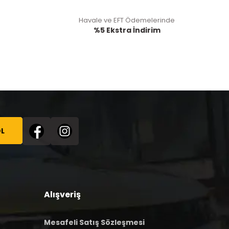
Havale ve EFT Ödemelerinde
%5 Ekstra İndirim
L
Alışveriş
Mesafeli Satış Sözleşmesi