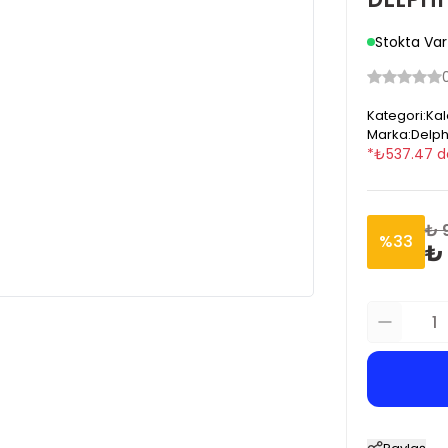
Stokta Var
Kategori
:
Kal
Marka
:
Delph
*
₺
537.47
d
₺ 
%
33
₺