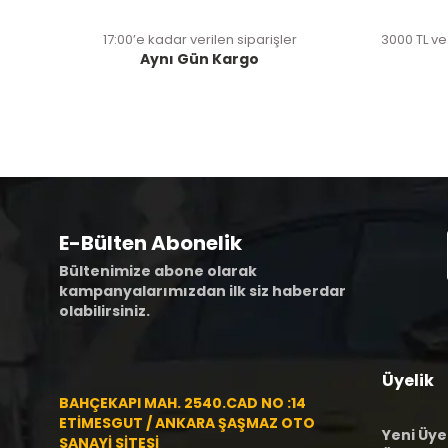
17:00’e kadar verilen siparişler
3000 TL ve
Aynı Gün Kargo
E-Bülten Abonelik
Bültenimize abone olarak
kampanyalarımızdan ilk siz haberdar
olabilirsiniz.
Üyelik
BAHÇEKAPI MAH. 2540.CAD NO :14
ETİMESGUT / ANKARA ŞAŞMAZ OTO
Yeni Üye
SANAYİ SİTESİ