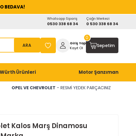
O BEDAVA!
Whatsapp Sipariş
Çağrı Merkezi
0530 338 68 34
0 530 338 68 34
0
Giriş Yap
ARA
Sepetim
Kayıt Ol
Würth Ürünleri
Motor Şanzıman
OPEL VE CHEVROLET
- RESMİ YEDEK PARÇACINIZ
let Kalos Marş Dinamosu
 Marka