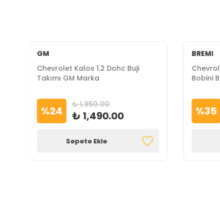
GM
BREMI
Chevrolet Kalos 1.2 Dohc Buji
Chevrol
Takımı GM Marka
Bobini 
₺ 1,950.00
%
24
%
35
₺ 1,490.00
Sepete Ekle