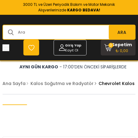
3000 TL ve Üzeri Periyodik Bakım ve Motor Mekanik
Alışverilerinizde
KARGO BEDAVA!
ARA
Sepetim
0
Giriş Yap
Kayıt Ol
₺ 0,00
AYNI GÜN KARGO
- 17:00’DEN ÖNCEKİ SİPARİŞLERDE
Ana Sayfa
Kalos Soğutma ve Radyatör
Chevrolet Kalos 