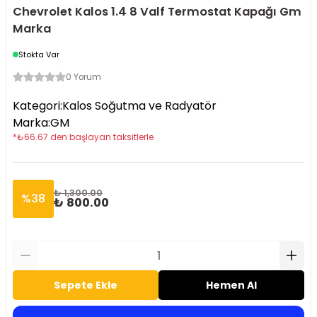
Chevrolet Kalos 1.4 8 Valf Termostat Kapağı Gm
Marka
Stokta Var
0 Yorum
Kategori
:
Kalos Soğutma ve Radyatör
Marka
:
GM
*
₺
66.67
den başlayan taksitlerle
₺ 1,300.00
%
38
₺ 800.00
Sepete Ekle
Hemen Al