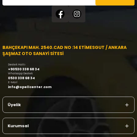
BAHÇEKAPI MAH. 2540.CAD NO :14 ETİMESGUT / ANKARA
ŞAŞMAZ OTO SANAYİ SİTESİ
Destek Hattı
+90530 338 68 34
Whatsapp Destek
0530 338 68 34
E-Mail
info@opellcenter.com
Üyelik
Kurumsal