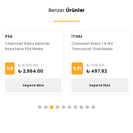
Benzer
Ürünler
PSA
İTHAL
Chevrolet Kalos Kalori̇fer
Chevrolet Kalos 1.4 16V
Rezi̇stansı PSA Marka
Termostat İthal Marka
₺ 3,125.00
₺ 720.50
%
5
%
31
₺ 2,964.00
₺ 497.92
Sepete Ekle
Sepete Ekle