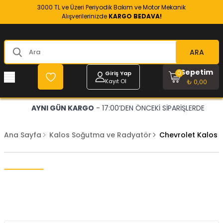
3000 TL ve Üzeri Periyodik Bakım ve Motor Mekanik
Alışverilerinizde
KARGO BEDAVA!
ARA
Sepetim
0
Giriş Yap
Kayıt Ol
₺ 0,00
AYNI GÜN KARGO
- 17:00’DEN ÖNCEKİ SİPARİŞLERDE
Ana Sayfa
Kalos Soğutma ve Radyatör
Chevrolet Kalos 