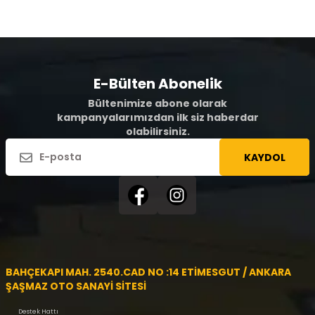
E-Bülten Abonelik
Bültenimize abone olarak
kampanyalarımızdan ilk siz haberdar
olabilirsiniz.
KAYDOL
BAHÇEKAPI MAH. 2540.CAD NO :14 ETİMESGUT / ANKARA
ŞAŞMAZ OTO SANAYİ SİTESİ
Destek Hattı