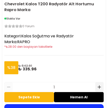
Chevrolet Kalos T200 Radyatör Alt Hortumu
Rapro Marka
Stokta Var
0 Yorum
Kategori
:
Kalos Soğutma ve Radyatör
Marka
:
RAPRO
*
₺
28.00
den başlayan taksitlerle
₺ 542.91
%
38
₺ 335.96
Sepete Ekle
Hemen Al