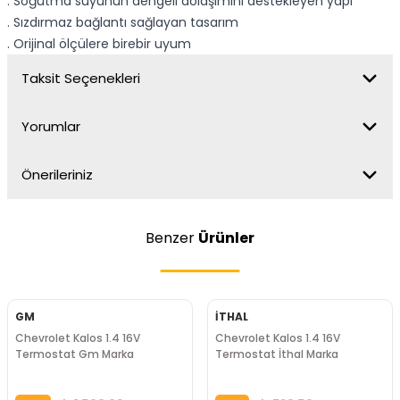
. Soğutma suyunun dengeli dolaşımını destekleyen yapı
. Sızdırmaz bağlantı sağlayan tasarım
. Orijinal ölçülere birebir uyum
Taksit Seçenekleri
Yorumlar
Önerileriniz
Benzer
Ürünler
GM
İTHAL
Chevrolet Kalos 1.4 16V
Chevrolet Kalos 1.4 16V
Termostat Gm Marka
Termostat İthal Marka