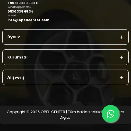
+90530 338 68 34
Whatsapp Destek
0530 338 68 34
E-Mail
info@opellcenter.com
Üyelik
Kurumsal
Alışveriş
Copyright © 2026 OPELLCENTER | Tüm hakları saklıdır.
| Reliefers
Digital