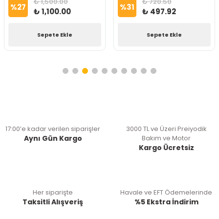
₺ 1,500.00
₺ 720.50
%
27
%
31
₺ 1,100.00
₺ 497.92
Sepete Ekle
Sepete Ekle
17:00’e kadar verilen siparişler
3000 TL ve Üzeri Preiyodik
Aynı Gün Kargo
Bakım ve Motor
Kargo Ücretsiz
Her siparişte
Havale ve EFT Ödemelerinde
Taksitli Alışveriş
%5 Ekstra İndirim