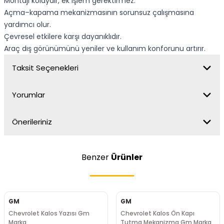
Montajı kolaydır, ek işlem gerektirmez.
Açma–kapama mekanizmasının sorunsuz çalışmasına
yardımcı olur.
Çevresel etkilere karşı dayanıklıdır.
Araç dış görünümünü yeniler ve kullanım konforunu artırır.
Taksit Seçenekleri
Yorumlar
Önerileriniz
Benzer
Ürünler
GM
GM
Chevrolet Kalos Yazısı Gm
Chevrolet Kalos Ön Kapı
Marka
Tutma Mekanizma Gm Marka