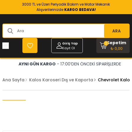
3000 TL ve Üzeri Periyodik Bakım ve Motor Mekanik
Alışverilerinizde
KARGO BEDAVA!
ARA
Sepetim
0
Giriş Yap
Kayıt Ol
₺ 0,00
AYNI GÜN KARGO
- 17:00’DEN ÖNCEKİ SİPARİŞLERDE
Ana Sayfa
Kalos Karoseri Dış ve Kaporta
Chevrolet Kalos