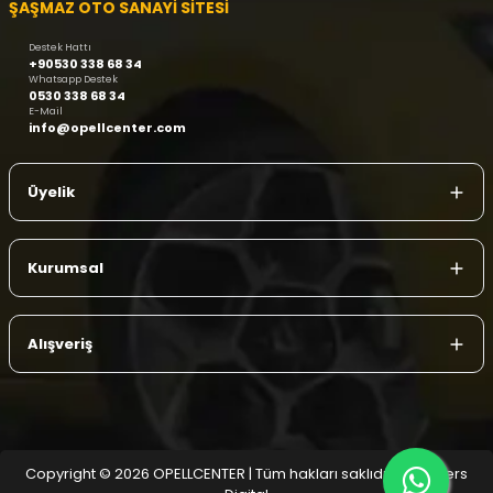
ŞAŞMAZ OTO SANAYİ SİTESİ
Destek Hattı
+90530 338 68 34
Whatsapp Destek
0530 338 68 34
E-Mail
info@opellcenter.com
Üyelik
Kurumsal
Alışveriş
Copyright © 2026 OPELLCENTER | Tüm hakları saklıdır.
| Reliefers