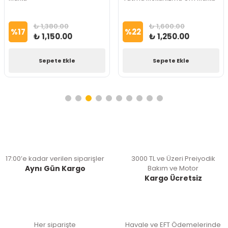
₺ 1,380.00
₺ 1,600.00
%
17
%
22
₺ 1,150.00
₺ 1,250.00
Sepete Ekle
Sepete Ekle
17:00’e kadar verilen siparişler
3000 TL ve Üzeri Preiyodik
Aynı Gün Kargo
Bakım ve Motor
Kargo Ücretsiz
Her siparişte
Havale ve EFT Ödemelerinde