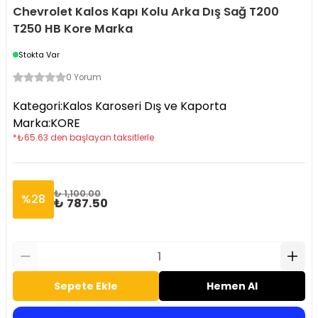
Chevrolet Kalos Kapı Kolu Arka Dış Sağ T200
T250 HB Kore Marka
Stokta Var
0 Yorum
Kategori
:
Kalos Karoseri Dış ve Kaporta
Marka
:
KORE
*
₺
65.63
den başlayan taksitlerle
₺ 1,100.00
%
28
₺ 787.50
Sepete Ekle
Hemen Al