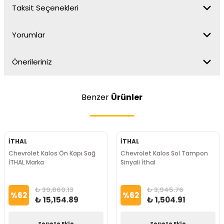
Taksit Seçenekleri
Yorumlar
Önerileriniz
Benzer
Ürünler
İTHAL
İTHAL
Chevrolet Kalos Ön Kapı Sağ
Chevrolet Kalos Sol Tampon
İTHAL Marka
Sinyali İthal
₺ 39,860.13
₺ 3,945.76
%
62
%
62
₺ 15,154.89
₺ 1,504.91
Sepete Ekle
Sepete Ekle