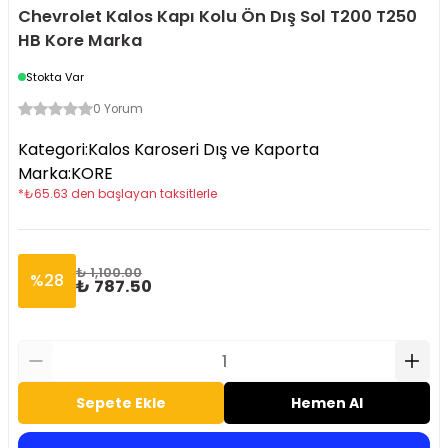
Chevrolet Kalos Kapı Kolu Ön Dış Sol T200 T250
HB Kore Marka
Stokta Var
0 Yorum
Kategori
:
Kalos Karoseri Dış ve Kaporta
Marka
:
KORE
*
₺
65.63
den başlayan taksitlerle
₺ 1,100.00
%
28
₺ 787.50
Sepete Ekle
Hemen Al