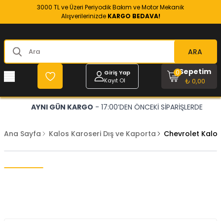
3000 TL ve Üzeri Periyodik Bakım ve Motor Mekanik
Alışverilerinizde
KARGO BEDAVA!
ARA
Sepetim
0
Giriş Yap
Kayıt Ol
₺ 0,00
AYNI GÜN KARGO
- 17:00’DEN ÖNCEKİ SİPARİŞLERDE
Ana Sayfa
Kalos Karoseri Dış ve Kaporta
Chevrolet Kalos