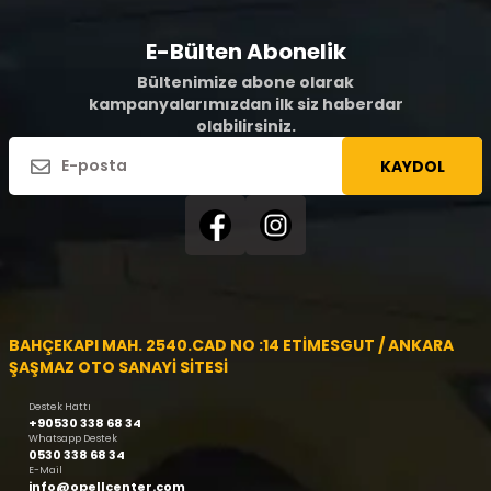
E-Bülten Abonelik
Bültenimize abone olarak
kampanyalarımızdan ilk siz haberdar
olabilirsiniz.
KAYDOL
BAHÇEKAPI MAH. 2540.CAD NO :14 ETİMESGUT / ANKARA
ŞAŞMAZ OTO SANAYİ SİTESİ
Destek Hattı
+90530 338 68 34
Whatsapp Destek
0530 338 68 34
E-Mail
info@opellcenter.com