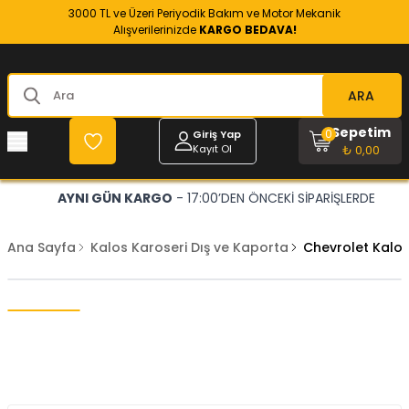
3000 TL ve Üzeri Periyodik Bakım ve Motor Mekanik
Alışverilerinizde
KARGO BEDAVA!
ARA
Sepetim
0
Giriş Yap
Kayıt Ol
₺ 0,00
AYNI GÜN KARGO
- 17:00’DEN ÖNCEKİ SİPARİŞLERDE
Ana Sayfa
Kalos Karoseri Dış ve Kaporta
Chevrolet Kalos