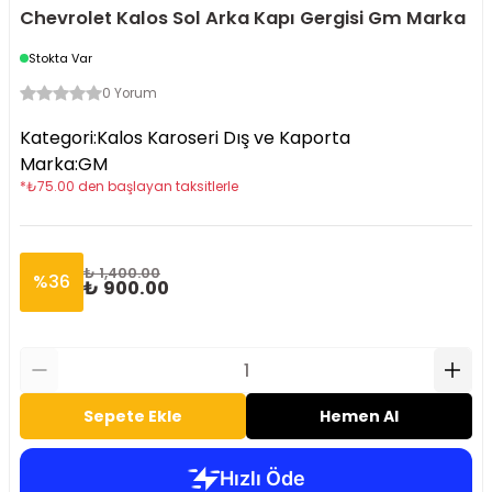
Chevrolet Kalos Sol Arka Kapı Gergisi Gm Marka
Stokta Var
0 Yorum
Kategori
:
Kalos Karoseri Dış ve Kaporta
Marka
:
GM
*
₺
75.00
den başlayan taksitlerle
₺ 1,400.00
%
36
₺ 900.00
Sepete Ekle
Hemen Al