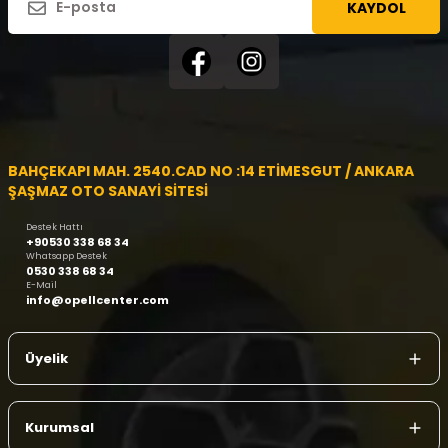
KAYDOL
BAHÇEKAPI MAH. 2540.CAD NO :14 ETİMESGUT / ANKARA
ŞAŞMAZ OTO SANAYİ SİTESİ
Destek Hattı
+90530 338 68 34
Whatsapp Destek
0530 338 68 34
E-Mail
info@opellcenter.com
Üyelik
Kurumsal