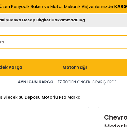
Üzeri Periyodik Bakım ve Motor Mekanik Alışverilerinizde
KARG
akip
Banka Hesap Bilgileri
Hakkımızda
Blog
dek Parça
Motor Yağı
AYNI GÜN KARGO
- 17:00’DEN ÖNCEKİ SİPARİŞLERDE
s Silecek Su Deposu Motorlu Psa Marka
Chevro
Motorl