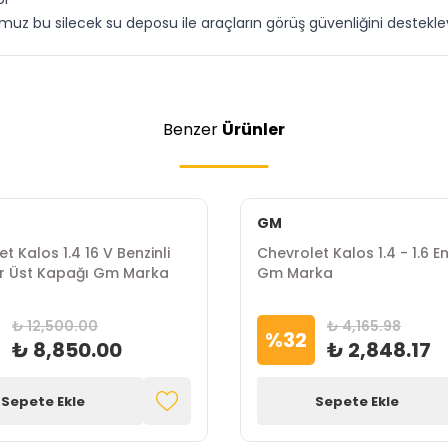
ğumuz bu silecek su deposu ile araçların görüş güvenliğini dest
Benzer
Ürünler
GM
t Kalos 1.4 16 V Benzinli
Chevrolet Kalos 1.4 - 1.6 E
r Üst Kapağı Gm Marka
Gm Marka
₺ 12,500.00
₺ 4,165.98
%
32
₺ 8,850.00
₺ 2,848.17
Sepete Ekle
Sepete Ekle