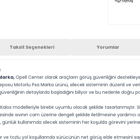
Paylaş
Taksit Seçenekleri
Yorumlar
a
 Marka,
Opell Center olarak araçların görüş güvenliğini destekl
 Deposu Motorlu Psa Marka ürünü, silecek sisteminin düzenli ve v
üş güvenliğinin detaylarda başladığını biliyor ve bu nedenle doğr
los modelleriyle birebir uyumlu olacak şekilde tasarlanmıştır. S
inde sıvının cam üzerine dengeli şekilde iletilmesine yardımcı ol
, günlük kullanımda silecek sisteminin her koşulda görevini yerine
 ve tozlu yol koşullarında sürücünün net görüş elde etmesini sağ