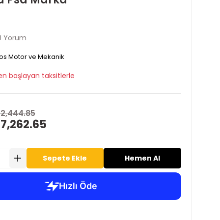
0 Yorum
os Motor ve Mekanik
en başlayan taksitlerle
12,444.85
 7,262.65
Sepete Ekle
Hemen Al