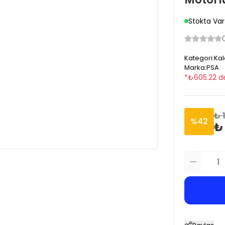
Stokta Var
Kategori
:
Kal
Marka
:
PSA
*
₺
605.22
d
₺ 
%
42
₺