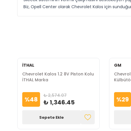
Biz, Opell Center olarak Chevrolet Kalos için sundu
İTHAL
GM
Chevrolet Kalos 1.2 8V Piston Kolu
Chevrole
İTHAL Marka
Külbütö
₺ 2,574.07
%
48
%
29
₺ 1,346.45
Sepete Ekle