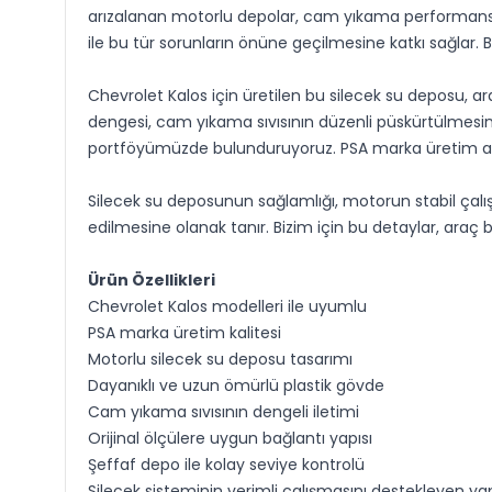
arızalanan motorlu depolar, cam yıkama performansın
ile bu tür sorunların önüne geçilmesine katkı sağlar. 
Chevrolet Kalos için üretilen bu silecek su deposu, 
dengesi, cam yıkama sıvısının düzenli püskürtülmesini
portföyümüzde bulunduruyoruz. PSA marka üretim anlayı
Silecek su deposunun sağlamlığı, motorun stabil çalış
edilmesine olanak tanır. Bizim için bu detaylar, araç 
Ürün Özellikleri
Chevrolet Kalos modelleri ile uyumlu
PSA marka üretim kalitesi
Motorlu silecek su deposu tasarımı
Dayanıklı ve uzun ömürlü plastik gövde
Cam yıkama sıvısının dengeli iletimi
Orijinal ölçülere uygun bağlantı yapısı
Şeffaf depo ile kolay seviye kontrolü
Silecek sisteminin verimli çalışmasını destekleyen ya