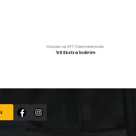
Havale ve EFT Ödemelerinde
%5 Ekstra İndirim
L