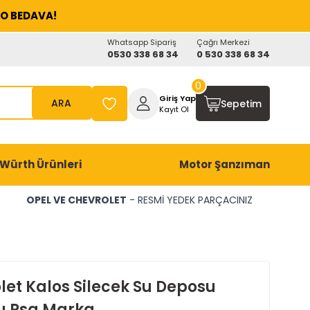
O BEDAVA!
Whatsapp Sipariş
Çağrı Merkezi
0530 338 68 34
0 530 338 68 34
0
Giriş Yap
ARA
Sepetim
Kayıt Ol
Würth Ürünleri
Motor Şanzıman
OPEL VE CHEVROLET
- RESMİ YEDEK PARÇACINIZ
let Kalos Silecek Su Deposu
u Psa Marka