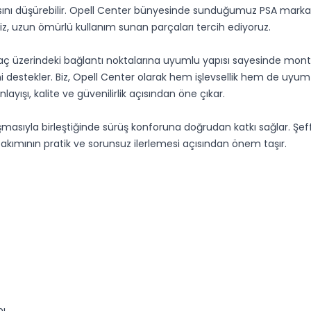
ı düşürebilir. Opell Center bünyesinde sunduğumuz PSA marka ür
Biz, uzun ömürlü kullanım sunan parçaları tercih ediyoruz.
araç üzerindeki bağlantı noktalarına uyumlu yapısı sayesinde mo
 destekler. Biz, Opell Center olarak hem işlevsellik hem de uyum 
şı, kalite ve güvenilirlik açısından öne çıkar.
masıyla birleştiğinde sürüş konforuna doğrudan katkı sağlar. Şeffa
bakımının pratik ve sorunsuz ilerlemesi açısından önem taşır.
pı