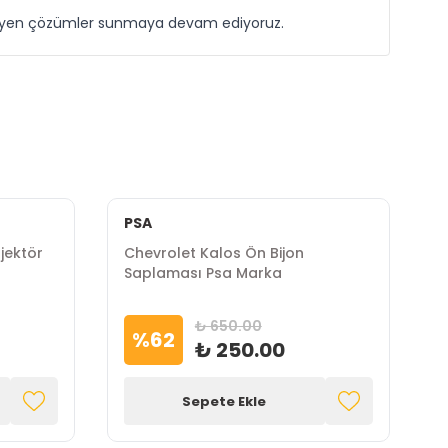
ekleyen çözümler sunmaya devam ediyoruz.
PSA
njektör
Chevrolet Kalos Ön Bijon
C
Saplaması Psa Marka
M
₺ 650.00
%
62
₺ 250.00
Sepete Ekle