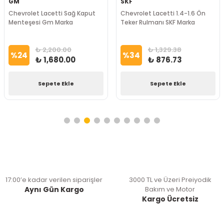
GM
SKF
Chevrolet Lacetti Sağ Kaput
Chevrolet Lacetti 1.4-1.6 Ön
Menteşesi Gm Marka
Teker Rulmanı SKF Marka
₺ 2,200.00
₺ 1,329.38
%
24
%
34
₺ 1,680.00
₺ 876.73
Sepete Ekle
Sepete Ekle
17:00’e kadar verilen siparişler
3000 TL ve Üzeri Preiyodik
Aynı Gün Kargo
Bakım ve Motor
Kargo Ücretsiz