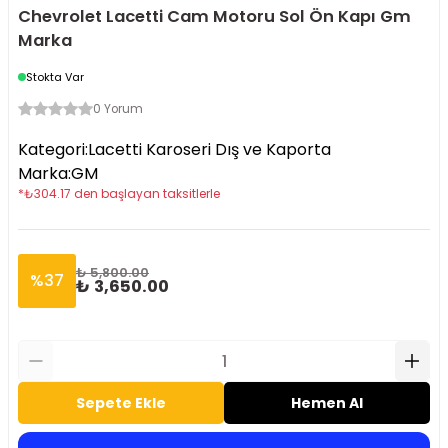
Chevrolet Lacetti Cam Motoru Sol Ön Kapı Gm
Marka
Stokta Var
0 Yorum
Kategori
:
Lacetti Karoseri Dış ve Kaporta
Marka
:
GM
*
₺
304.17
den başlayan taksitlerle
₺ 5,800.00
%
37
₺ 3,650.00
Sepete Ekle
Hemen Al