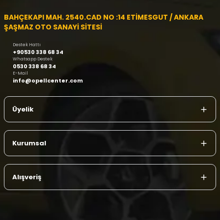
BAHÇEKAPI MAH. 2540.CAD NO :14 ETİMESGUT / ANKARA
ŞAŞMAZ OTO SANAYİ SİTESİ
Destek Hattı
+90530 338 68 34
Whatsapp Destek
0530 338 68 34
E-Mail
info@opellcenter.com
Üyelik
Kurumsal
Alışveriş