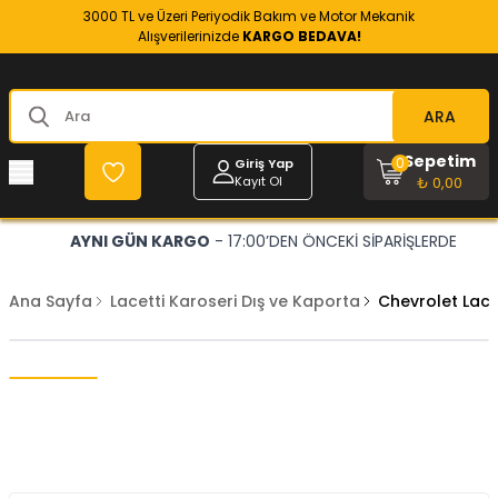
3000 TL ve Üzeri Periyodik Bakım ve Motor Mekanik
Alışverilerinizde
KARGO BEDAVA!
ARA
Sepetim
0
Giriş Yap
Kayıt Ol
₺ 0,00
AYNI GÜN KARGO
- 17:00’DEN ÖNCEKİ SİPARİŞLERDE
Ana Sayfa
Lacetti Karoseri Dış ve Kaporta
Chevrolet Lac