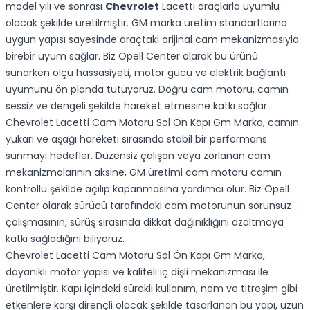
model yılı ve sonrası
Chevrolet
Lacetti araçlarla uyumlu
olacak şekilde üretilmiştir. GM marka üretim standartlarına
uygun yapısı sayesinde araçtaki orijinal cam mekanizmasıyla
birebir uyum sağlar. Biz Opell Center olarak bu ürünü
sunarken ölçü hassasiyeti, motor gücü ve elektrik bağlantı
uyumunu ön planda tutuyoruz. Doğru cam motoru, camın
sessiz ve dengeli şekilde hareket etmesine katkı sağlar.
Chevrolet Lacetti Cam Motoru Sol Ön Kapı Gm Marka, camın
yukarı ve aşağı hareketi sırasında stabil bir performans
sunmayı hedefler. Düzensiz çalışan veya zorlanan cam
mekanizmalarının aksine, GM üretimi cam motoru camın
kontrollü şekilde açılıp kapanmasına yardımcı olur. Biz Opell
Center olarak sürücü tarafındaki cam motorunun sorunsuz
çalışmasının, sürüş sırasında dikkat dağınıklığını azaltmaya
katkı sağladığını biliyoruz.
Chevrolet Lacetti Cam Motoru Sol Ön Kapı Gm Marka,
dayanıklı motor yapısı ve kaliteli iç dişli mekanizması ile
üretilmiştir. Kapı içindeki sürekli kullanım, nem ve titreşim gibi
etkenlere karşı dirençli olacak şekilde tasarlanan bu yapı, uzun