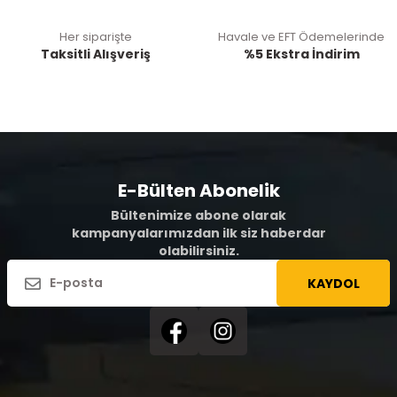
Her siparişte
Havale ve EFT Ödemelerinde
Taksitli Alışveriş
%5 Ekstra İndirim
E-Bülten Abonelik
Bültenimize abone olarak
kampanyalarımızdan ilk siz haberdar
olabilirsiniz.
KAYDOL