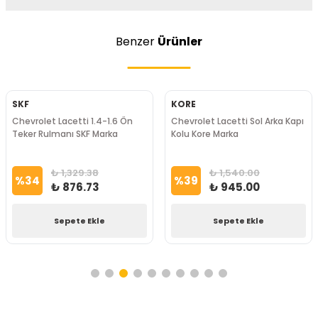
Benzer
Ürünler
SKF
KORE
Chevrolet Lacetti 1.4-1.6 Ön
Chevrolet Lacetti Sol Arka Kapı
Teker Rulmanı SKF Marka
Kolu Kore Marka
₺ 1,329.38
₺ 1,540.00
%
34
%
39
₺ 876.73
₺ 945.00
Sepete Ekle
Sepete Ekle