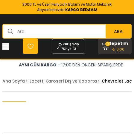
3000 TL ve Üzeri Periyodik Bakım ve Motor Mekanik
Alışverilerinizde
KARGO BEDAVA!
ARA
Sepetim
0
Giriş Yap
Kayıt Ol
₺ 0,00
AYNI GÜN KARGO
- 17:00’DEN ÖNCEKİ SİPARİŞLERDE
Ana Sayfa
Lacetti Karoseri Dış ve Kaporta
Chevrolet Lace