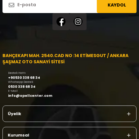
KAYDOL
BAHÇEKAPI MAH. 2540.CAD NO :14 ETİMESGUT / ANKARA
ŞAŞMAZ OTO SANAYİ SİTESİ
Destek Hattı
+90530 338 68 34
Whatsapp Destek
0530 338 68 34
E-Mail
info@opellcenter.com
Üyelik
Kurumsal