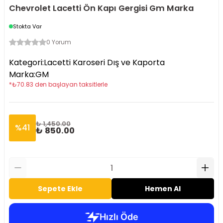
Chevrolet Lacetti Ön Kapı Gergisi Gm Marka
Stokta Var
0 Yorum
Kategori
:
Lacetti Karoseri Dış ve Kaporta
Marka
:
GM
*
₺
70.83
den başlayan taksitlerle
₺ 1,450.00
%
41
₺ 850.00
Sepete Ekle
Hemen Al