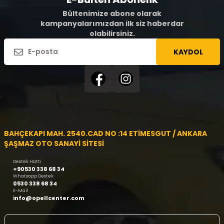
Bültenimize abone olarak
kampanyalarımızdan ilk siz haberdar
olabilirsiniz.
KAYDOL
BAHÇEKAPI MAH. 2540.CAD NO :14 ETİMESGUT / ANKARA
ŞAŞMAZ OTO SANAYİ SİTESİ
Destek Hattı
+90530 338 68 34
Whatsapp Destek
0530 338 68 34
E-Mail
info@opellcenter.com