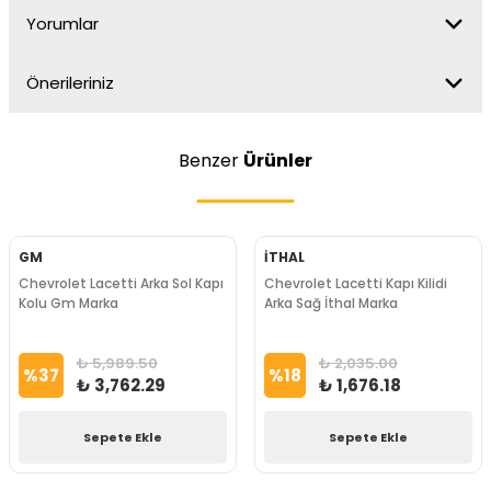
Yorumlar
Önerileriniz
Benzer
Ürünler
GM
İTHAL
Chevrolet Lacetti Arka Sol Kapı
Chevrolet Lacetti Kapı Kilidi
Kolu Gm Marka
Arka Sağ İthal Marka
₺ 5,989.50
₺ 2,035.00
%
37
%
18
₺ 3,762.29
₺ 1,676.18
Sepete Ekle
Sepete Ekle