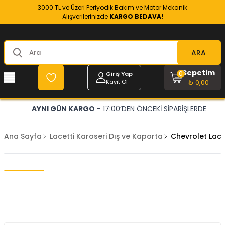
3000 TL ve Üzeri Periyodik Bakım ve Motor Mekanik
Alışverilerinizde
KARGO BEDAVA!
ARA
Sepetim
0
Giriş Yap
Kayıt Ol
₺ 0,00
AYNI GÜN KARGO
- 17:00’DEN ÖNCEKİ SİPARİŞLERDE
Ana Sayfa
Lacetti Karoseri Dış ve Kaporta
Chevrolet Lace