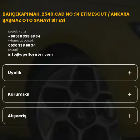
BAHÇEKAPI MAH. 2540.CAD NO :14 ETİMESGUT / ANKARA
ŞAŞMAZ OTO SANAYİ SİTESİ
Destek Hattı
+90530 338 68 34
Whatsapp Destek
0530 338 68 34
E-Mail
info@opellcenter.com
Üyelik
Kurumsal
Alışveriş