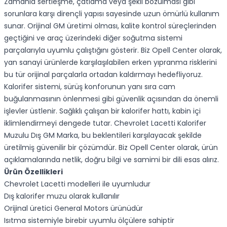
Zamanla sertleşme, çatlama veya şekil bozulması gibi
sorunlara karşı dirençli yapısı sayesinde uzun ömürlü kullanım
sunar. Orijinal GM üretimi olması, kalite kontrol süreçlerinden
geçtiğini ve araç üzerindeki diğer soğutma sistemi
parçalarıyla uyumlu çalıştığını gösterir. Biz Opell Center olarak,
yan sanayi ürünlerde karşılaşılabilen erken yıpranma risklerini
bu tür orijinal parçalarla ortadan kaldırmayı hedefliyoruz.
Kalorifer sistemi, sürüş konforunun yanı sıra cam
buğulanmasının önlenmesi gibi güvenlik açısından da önemli
işlevler üstlenir. Sağlıklı çalışan bir kalorifer hattı, kabin içi
iklimlendirmeyi dengede tutar. Chevrolet Lacetti Kalorifer
Muzulu Dış GM Marka, bu beklentileri karşılayacak şekilde
üretilmiş güvenilir bir çözümdür. Biz Opell Center olarak, ürün
açıklamalarında netlik, doğru bilgi ve samimi bir dili esas alırız.
Ürün Özellikleri
Chevrolet Lacetti modelleri ile uyumludur
Dış kalorifer muzu olarak kullanılır
Orijinal üretici General Motors ürünüdür
Isıtma sistemiyle birebir uyumlu ölçülere sahiptir