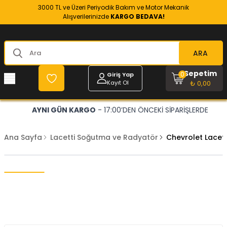
3000 TL ve Üzeri Periyodik Bakım ve Motor Mekanik
Alışverilerinizde
KARGO BEDAVA!
ARA
Sepetim
0
Giriş Yap
Kayıt Ol
₺ 0,00
AYNI GÜN KARGO
- 17:00’DEN ÖNCEKİ SİPARİŞLERDE
Ana Sayfa
Lacetti Soğutma ve Radyatör
Chevrolet Lacett