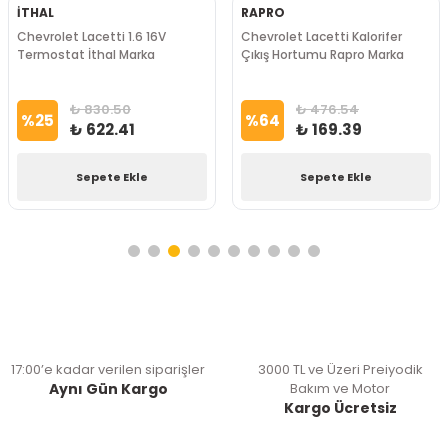
İTHAL
RAPRO
Chevrolet Lacetti 1.6 16V
Chevrolet Lacetti Kalorifer
Termostat İthal Marka
Çıkış Hortumu Rapro Marka
₺ 830.50
₺ 476.54
%
25
%
64
₺ 622.41
₺ 169.39
Sepete Ekle
Sepete Ekle
17:00’e kadar verilen siparişler
3000 TL ve Üzeri Preiyodik
Aynı Gün Kargo
Bakım ve Motor
Kargo Ücretsiz