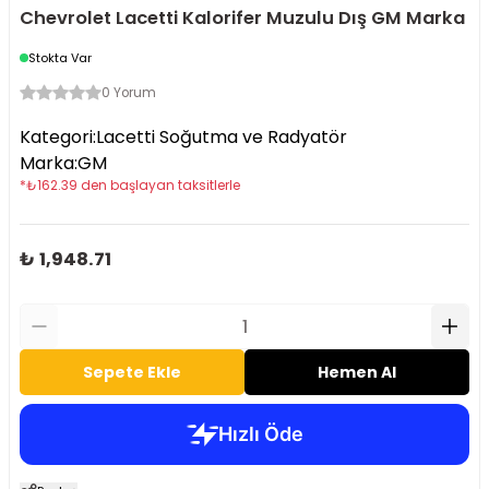
Chevrolet Lacetti Kalorifer Muzulu Dış GM Marka
Stokta Var
0 Yorum
Kategori
:
Lacetti Soğutma ve Radyatör
Marka
:
GM
*
₺
162.39
den başlayan taksitlerle
₺ 1,948.71
Sepete Ekle
Hemen Al