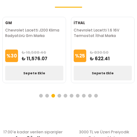
GM
İTHAL
Chevrolet Lacetti J200 Klima
Chevrolet Lacetti 1.6 16V
Radyatörü Gm Marka
Termostat İthal Marka
₺ 16,588.46
₺ 830.50
%
30
%
25
₺ 11,576.07
₺ 622.41
Sepete Ekle
Sepete Ekle
17:00’e kadar verilen siparişler
3000 TL ve Üzeri Preiyodik