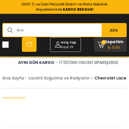
3000 TL ve Üzeri Periyodik Bakım ve Motor Mekanik
Alışverilerinizde
KARGO BEDAVA!
ARA
Sepetim
0
Giriş Yap
Kayıt Ol
₺ 0,00
AYNI GÜN KARGO
- 17:00’DEN ÖNCEKİ SİPARİŞLERDE
Ana Sayfa
Lacetti Soğutma ve Radyatör
Chevrolet Lacett