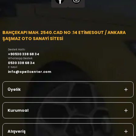
BAHÇEKAPI MAH. 2540.CAD NO :14 ETİMESGUT / ANKARA
ŞAŞMAZ OTO SANAYİ SİTESİ
Destek Hattı
+90530 338 68 34
Whatsapp Destek
0530 338 68 34
E-Mail
info@opellcenter.com
Üyelik
Kurumsal
Alışveriş