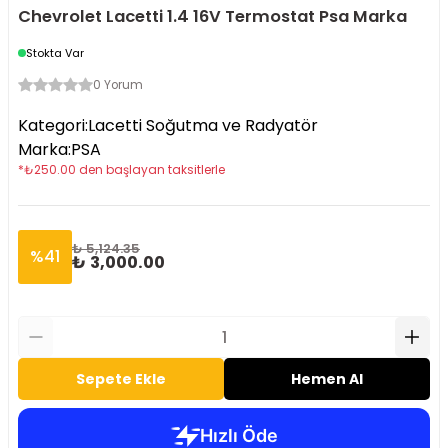
Chevrolet Lacetti 1.4 16V Termostat Psa Marka
Stokta Var
0 Yorum
Kategori
:
Lacetti Soğutma ve Radyatör
Marka
:
PSA
*
₺
250.00
den başlayan taksitlerle
₺ 5,124.35
%
41
₺ 3,000.00
Sepete Ekle
Hemen Al