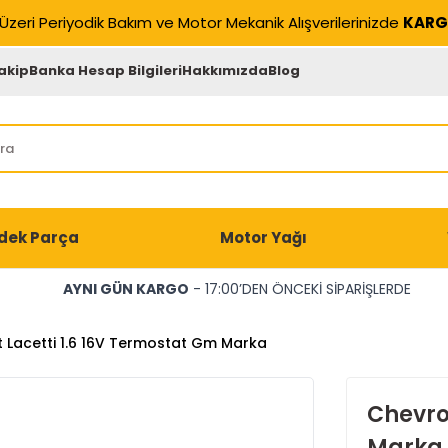
Üzeri Periyodik Bakım ve Motor Mekanik Alışverilerinizde
KARG
akip
Banka Hesap Bilgileri
Hakkımızda
Blog
dek Parça
Motor Yağı
AYNI GÜN KARGO
- 17:00’DEN ÖNCEKİ SİPARİŞLERDE
 Lacetti 1.6 16V Termostat Gm Marka
Chevro
Marka