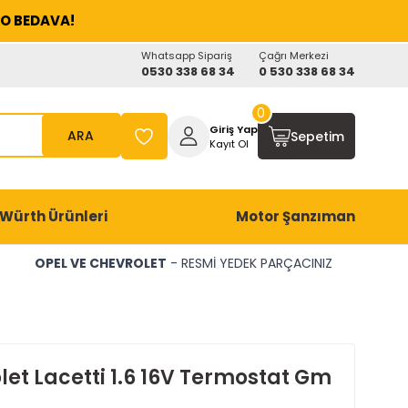
O BEDAVA!
Whatsapp Sipariş
Çağrı Merkezi
0530 338 68 34
0 530 338 68 34
0
Giriş Yap
ARA
Sepetim
Kayıt Ol
Würth Ürünleri
Motor Şanzıman
OPEL VE CHEVROLET
- RESMİ YEDEK PARÇACINIZ
let Lacetti 1.6 16V Termostat Gm