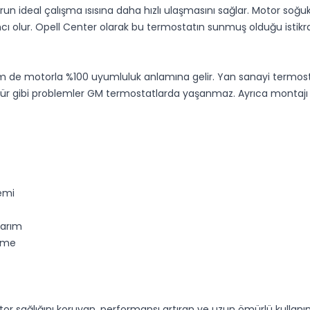
 ideal çalışma ısısına daha hızlı ulaşmasını sağlar. Motor soğuk
mcı olur. Opell Center olarak bu termostatın sunmuş olduğu isti
 de motorla %100 uyumluluk anlamına gelir. Yan sanayi termostat
mür gibi problemler GM termostatlarda yaşanmaz. Ayrıca montajı k
temi
sarım
eme
otor sağlığını koruyan, performansı artıran ve uzun ömürlü kull