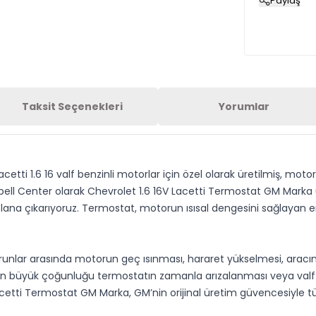
Paylaş
Taksit Seçenekleri
Yorumlar
Lacetti 1.6 16 valf benzinli motorlar için özel olarak üretilmiş, moto
 Opell Center olarak Chevrolet 1.6 16V Lacetti Termostat GM Mark
plana çıkarıyoruz. Termostat, motorun ısısal dengesini sağlayan en
 sorunlar arasında motorun geç ısınması, hararet yükselmesi, aracın
unların büyük çoğunluğu termostatın zamanla arızalanması veya 
acetti Termostat GM Marka, GM’nin orijinal üretim güvencesiyle t