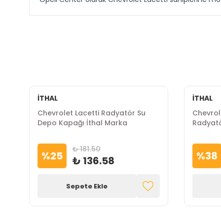
İTHAL
İTHAL
Chevrolet Lacetti Radyatör Su
Chevrol
Depo Kapağı İthal Marka
Radyatö
₺ 181.50
%
25
%
38
₺ 136.58
Sepete Ekle