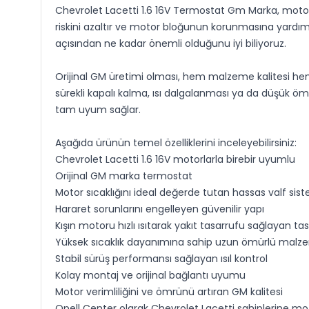
Chevrolet Lacetti 1.6 16V Termostat Gm Marka, motorun
riskini azaltır ve motor bloğunun korunmasına yardı
açısından ne kadar önemli olduğunu iyi biliyoruz.
Orijinal GM üretimi olması, hem malzeme kalitesi hem
sürekli kapalı kalma, ısı dalgalanması ya da düşük ö
tam uyum sağlar.
Aşağıda ürünün temel özelliklerini inceleyebilirsiniz:
Chevrolet Lacetti 1.6 16V motorlarla birebir uyumlu
Orijinal GM marka termostat
Motor sıcaklığını ideal değerde tutan hassas valf sis
Hararet sorunlarını engelleyen güvenilir yapı
Kışın motoru hızlı ısıtarak yakıt tasarrufu sağlayan ta
Yüksek sıcaklık dayanımına sahip uzun ömürlü malz
Stabil sürüş performansı sağlayan ısıl kontrol
Kolay montaj ve orijinal bağlantı uyumu
Motor verimliliğini ve ömrünü artıran GM kalitesi
Opell Center olarak Chevrolet Lacetti sahiplerine m