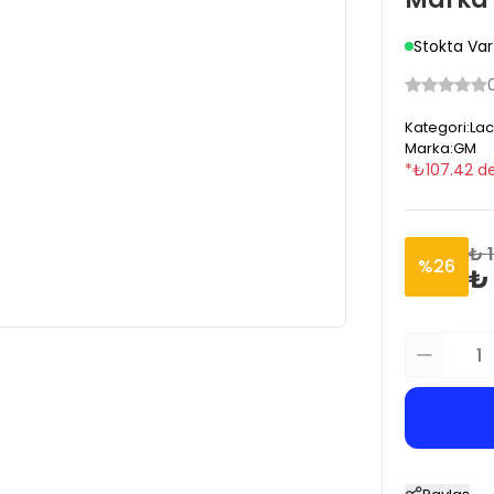
Stokta Var
Kategori
:
Lac
Marka
:
GM
*
₺
107.42
de
₺ 
%
26
₺ 