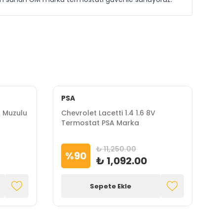
PSA
P
r Muzulu
Chevrolet Lacetti 1.4 1.6 8V
C
Termostat PSA Marka
H
₺ 11,250.00
%
90
₺ 1,092.00
Sepete Ekle