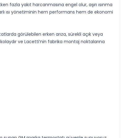
ken fazla yakıt harcanmasına engel olur, aşırı ısınma
krarlı ısı yönetiminin hem performans hem de ekonomi
larda görülebilen erken arıza, sürekli açık veya
olaydır ve Lacetti’nin fabrika montaj noktalarına
anım sunan GM marka termostatı güvenle sunuyoruz.