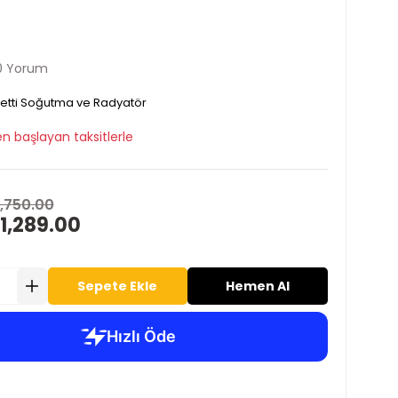
0 Yorum
etti Soğutma ve Radyatör
n başlayan taksitlerle
1,750.00
1,289.00
Sepete Ekle
Hemen Al