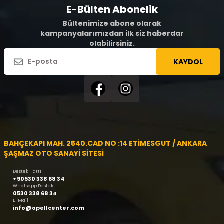
E-Bülten Abonelik
Bültenimize abone olarak
kampanyalarımızdan ilk siz haberdar
olabilirsiniz.
KAYDOL
BAHÇEKAPI MAH. 2540.CAD NO :14 ETİMESGUT / ANKARA
ŞAŞMAZ OTO SANAYİ SİTESİ
Destek Hattı
+90530 338 68 34
Whatsapp Destek
0530 338 68 34
E-Mail
info@opellcenter.com