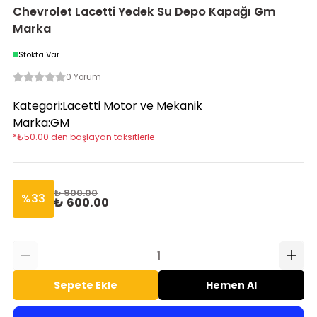
Chevrolet Lacetti Yedek Su Depo Kapağı Gm
Marka
Stokta Var
0 Yorum
Kategori
:
Lacetti Motor ve Mekanik
Marka
:
GM
*
₺
50.00
den başlayan taksitlerle
₺ 900.00
%
33
₺ 600.00
Sepete Ekle
Hemen Al