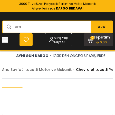
3000 TL ve Üzeri Periyodik Bakım ve Motor Mekanik
Alışverilerinizde
KARGO BEDAVA!
ARA
Sepetim
0
Giriş Yap
Kayıt Ol
₺ 0,00
AYNI GÜN KARGO
- 17:00’DEN ÖNCEKİ SİPARİŞLERDE
Ana Sayfa
Lacetti Motor ve Mekanik
Chevrolet Lacetti Y