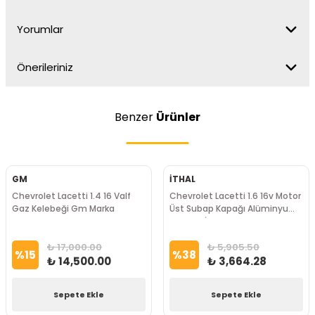
Yorumlar
Önerileriniz
Benzer
Ürünler
GM
İTHAL
Chevrolet Lacetti 1.4 16 Valf
Chevrolet Lacetti 1.6 16v Motor
Gaz Kelebeği Gm Marka
Üst Subap Kapağı Alüminyum
Alaşımlı İTHAL Marka
₺ 17,000.00
₺ 5,905.50
%
15
%
38
₺ 14,500.00
₺ 3,664.28
Sepete Ekle
Sepete Ekle