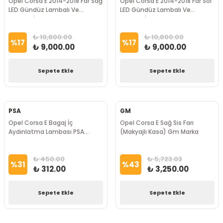
Opel Corsa E 2014-2018 Far Sağ
Opel Corsa E 2014-2018 Far Sol
LED Gündüz Lambalı Ve
LED Gündüz Lambalı Ve
Motorlu İthal Marka
Motorlu İthal Marka
₺ 10,800.00
₺ 10,800.00
%
17
%
17
₺ 9,000.00
₺ 9,000.00
Sepete Ekle
Sepete Ekle
PSA
GM
Opel Corsa E Bagaj İç
Opel Corsa E Sağ Sis Farı
Aydınlatma Lambası PSA
(Makyajlı Kasa) Gm Marka
Marka
₺ 450.00
₺ 5,723.03
%
31
%
43
₺ 312.00
₺ 3,250.00
Sepete Ekle
Sepete Ekle