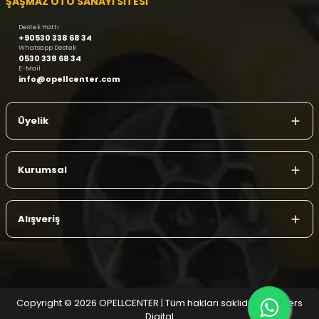
ŞAŞMAZ OTO SANAYİ SİTESİ
Destek Hattı
+90530 338 68 34
Whatsapp Destek
0530 338 68 34
E-Mail
info@opellcenter.com
Üyelik
Kurumsal
Alışveriş
Copyright © 2026 OPELLCENTER | Tüm hakları saklıdır.
| Reliefers
Digital