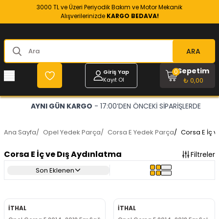
3000 TL ve Üzeri Periyodik Bakım ve Motor Mekanik
Alışverilerinizde
KARGO BEDAVA!
ARA
Sepetim
0
Giriş Yap
Kayıt Ol
₺ 0,00
OPEL VE CHEVROLET
- RESMİ YEDEK PARÇACINIZ
Ana Sayfa
/
Opel Yedek Parça
/
Corsa E Yedek Parça
/
Corsa E İç v
Corsa E İç ve Dış Aydınlatma
Filtreler
Son Eklenen
İTHAL
İTHAL