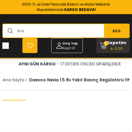
3000 TL ve Üzeri Periyodik Bakım ve Motor Mekanik
Alışverilerinizde
KARGO BEDAVA!
ARA
Sepetim
0
Giriş Yap
Kayıt Ol
₺ 0,00
AYNI GÜN KARGO
- 17:00’DEN ÖNCEKİ SİPARİŞLERDE
Ana Sayfa
Daevoo Nexia 1.5 8v Yakıt Basınç Regülatörü İt