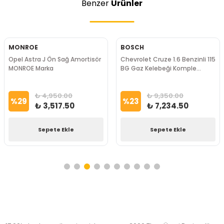
Benzer
Ürünler
MONROE
BOSCH
Opel Astra J Ön Sağ Amortisör
Chevrolet Cruze 1.6 Benzinli 115
MONROE Marka
BG Gaz Kelebeği Komple
Bosch Marka
₺ 4,950.00
₺ 9,350.00
%
29
%
23
₺ 3,517.50
₺ 7,234.50
Sepete Ekle
Sepete Ekle