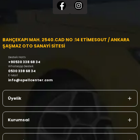
BAHÇEKAPI MAH. 2540.CAD NO :14 ETİMESGUT / ANKARA
ŞAŞMAZ OTO SANAYİ SİTESİ
Destek Hattı
+90530 338 68 34
Whatsapp Destek
0530 338 68 34
E-Mail
info@opellcenter.com
Üyelik
Kurumsal