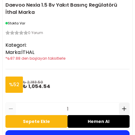
Daevoo Nexia 1.5 8v Yakıt Basınç Regülatörü
İthal Marka
Stokta Var
0 Yorum
Kategori
:
Marka
:
İTHAL
*
₺
87.88
den başlayan taksitlerle
₺ 2,183.50
%
52
₺ 1,054.54
Sepete Ekle
Hemen Al