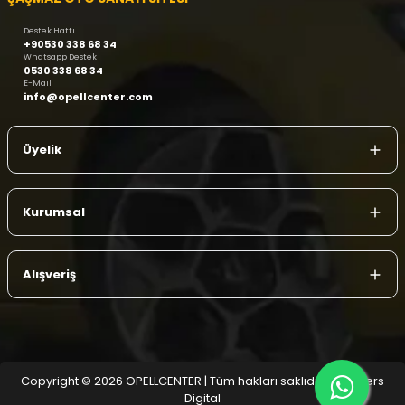
Destek Hattı
+90530 338 68 34
Whatsapp Destek
0530 338 68 34
E-Mail
info@opellcenter.com
Üyelik
Kurumsal
Alışveriş
Copyright © 2026 OPELLCENTER | Tüm hakları saklıdır.
| Reliefers
Digital