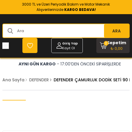
3000 TL ve Üzeri Periyodik Bakım ve Motor Mekanik
Alışverilerinizde
KARGO BEDAVA!
ARA
Sepetim
0
Giriş Yap
Kayıt Ol
₺ 0,00
AYNI GÜN KARGO
- 17:00’DEN ÖNCEKİ SİPARİŞLERDE
Ana Sayfa
DEFENDER
DEFENDER ÇAMURLUK DODİK SETİ 90 