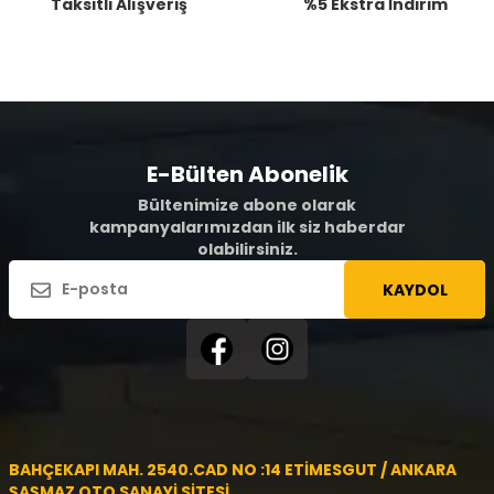
Taksitli Alışveriş
%5 Ekstra İndirim
E-Bülten Abonelik
Bültenimize abone olarak
kampanyalarımızdan ilk siz haberdar
olabilirsiniz.
KAYDOL
BAHÇEKAPI MAH. 2540.CAD NO :14 ETİMESGUT / ANKARA
ŞAŞMAZ OTO SANAYİ SİTESİ