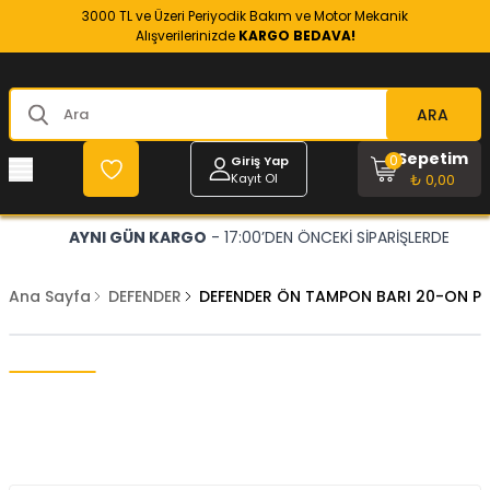
3000 TL ve Üzeri Periyodik Bakım ve Motor Mekanik
Alışverilerinizde
KARGO BEDAVA!
ARA
Sepetim
0
Giriş Yap
Kayıt Ol
₺ 0,00
AYNI GÜN KARGO
- 17:00’DEN ÖNCEKİ SİPARİŞLERDE
Ana Sayfa
DEFENDER
DEFENDER ÖN TAMPON BARI 20-ON P