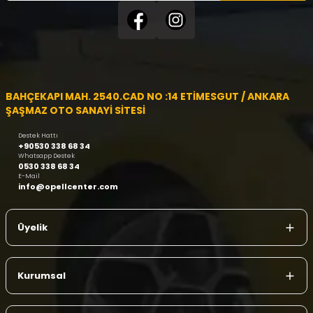
BAHÇEKAPI MAH. 2540.CAD NO :14 ETİMESGUT / ANKARA
ŞAŞMAZ OTO SANAYİ SİTESİ
Destek Hattı
+90530 338 68 34
Whatsapp Destek
0530 338 68 34
E-Mail
info@opellcenter.com
Üyelik
Kurumsal