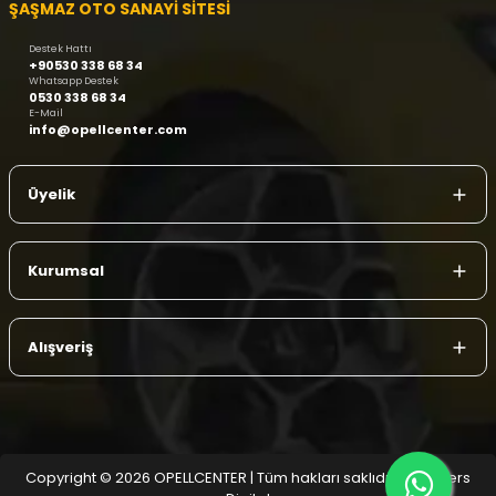
ŞAŞMAZ OTO SANAYİ SİTESİ
Destek Hattı
+90530 338 68 34
Whatsapp Destek
0530 338 68 34
E-Mail
info@opellcenter.com
Üyelik
Kurumsal
Alışveriş
Copyright © 2026 OPELLCENTER | Tüm hakları saklıdır.
| Reliefers