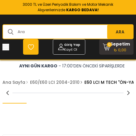
3000 TL ve Üzeri Periyodik Bakım ve Motor Mekanik
Alışverilerinizde
KARGO BEDAVA!
ARA
Sepetim
0
Giriş Yap
Kayıt Ol
₺ 0,00
AYNI GÜN KARGO
- 17:00’DEN ÖNCEKİ SİPARİŞLERDE
Ana Sayfa
E60/E60 LCI 2004-2010
E60 LCI M TECH "ÖN-Y