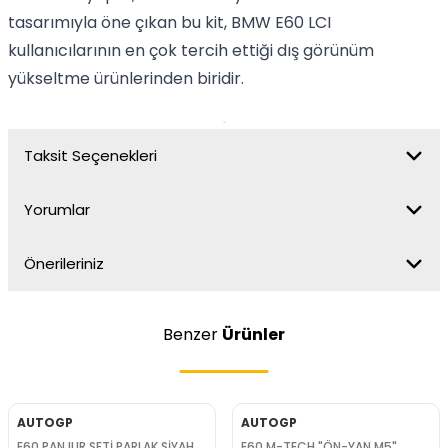
tasarımıyla öne çıkan bu kit, BMW E60 LCI
kullanıcılarının en çok tercih ettiği dış görünüm
yükseltme ürünlerinden biridir.
Taksit Seçenekleri
Yorumlar
Önerileriniz
Benzer
Ürünler
AUTOGP
AUTOGP
E60 PANJUR SETİ PARLAK SİYAH
E60 M-TECH "ÖN-YAN M5"