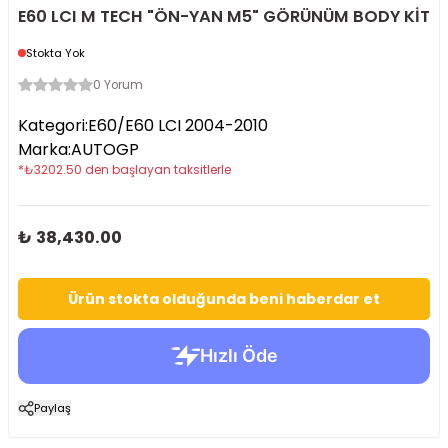
E60 LCI M TECH "ÖN-YAN M5" GÖRÜNÜM BODY KİT
Stokta Yok
0 Yorum
Kategori
:
E60/E60 LCI 2004-2010
Marka
:
AUTOGP
*
₺
3202.50
den başlayan taksitlerle
₺ 38,430.00
Ürün stokta olduğunda beni haberdar et
Paylaş