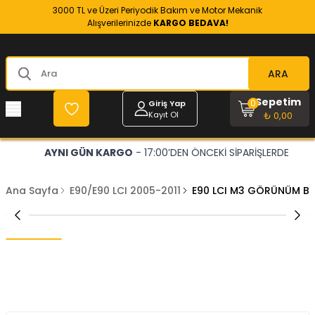
3000 TL ve Üzeri Periyodik Bakım ve Motor Mekanik
Alışverilerinizde
KARGO BEDAVA!
ARA
Sepetim
0
Giriş Yap
Kayıt Ol
₺ 0,00
AYNI GÜN KARGO
- 17:00’DEN ÖNCEKİ SİPARİŞLERDE
Ana Sayfa
E90/E90 LCI 2005-2011
E90 LCI M3 GÖRÜNÜM BO