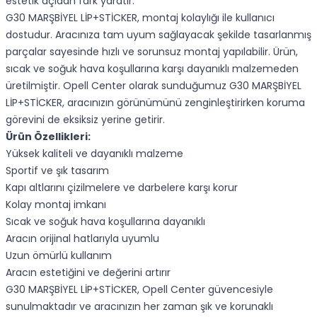
estetik açıdan fark yaratır.
G30 MARŞBİYEL LİP+STİCKER, montaj kolaylığı ile kullanıcı
dostudur. Aracınıza tam uyum sağlayacak şekilde tasarlanmış
parçalar sayesinde hızlı ve sorunsuz montaj yapılabilir. Ürün,
sıcak ve soğuk hava koşullarına karşı dayanıklı malzemeden
üretilmiştir. Opell Center olarak sunduğumuz G30 MARŞBİYEL
LİP+STİCKER, aracınızın görünümünü zenginleştirirken koruma
görevini de eksiksiz yerine getirir.
Ürün Özellikleri:
Yüksek kaliteli ve dayanıklı malzeme
Sportif ve şık tasarım
Kapı altlarını çizilmelere ve darbelere karşı korur
Kolay montaj imkanı
Sıcak ve soğuk hava koşullarına dayanıklı
Aracın orijinal hatlarıyla uyumlu
Uzun ömürlü kullanım
Aracın estetiğini ve değerini artırır
G30 MARŞBİYEL LİP+STİCKER, Opell Center güvencesiyle
sunulmaktadır ve aracınızın her zaman şık ve korunaklı