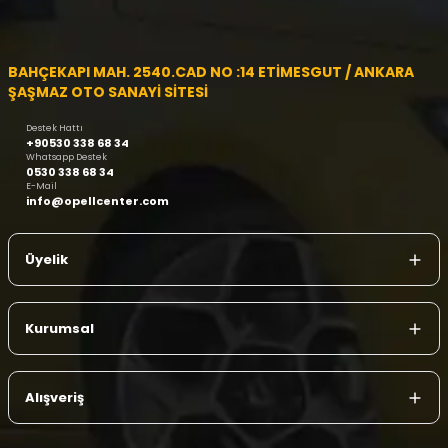
BAHÇEKAPI MAH. 2540.CAD NO :14 ETİMESGUT / ANKARA
ŞAŞMAZ OTO SANAYİ SİTESİ
Destek Hattı
+90530 338 68 34
Whatsapp Destek
0530 338 68 34
E-Mail
info@opellcenter.com
Üyelik
Kurumsal
Alışveriş