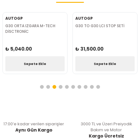
AUTOGP
AUTOGP
G30 PANJUR PARLAK SİYAH M5
G30 TO G30 LCI M-TECH BODY
KİT
₺ 2,100.00
₺ 69,720.00
Sepete Ekle
Sepete Ekle
17:00’e kadar verilen siparişler
3000 TL ve Üzeri Preiyodik
Aynı Gün Kargo
Bakım ve Motor
Kargo Ücretsiz