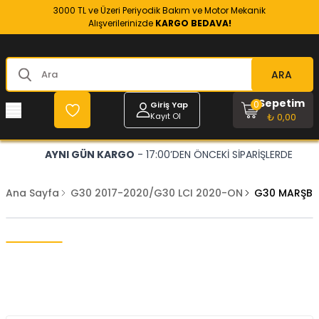
3000 TL ve Üzeri Periyodik Bakım ve Motor Mekanik
Alışverilerinizde
KARGO BEDAVA!
ARA
Sepetim
0
Giriş Yap
Kayıt Ol
₺ 0,00
AYNI GÜN KARGO
- 17:00’DEN ÖNCEKİ SİPARİŞLERDE
Ana Sayfa
G30 2017-2020/G30 LCI 2020-ON
G30 MARŞBİY