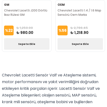
GM
OEM
Chevrolet Lacetti J200 Dörtlü
Chevrolet Lacetti 1.4 / 1.6 Map
İkaz Rülesi GM
Sensörü Oem Marka
₺ 1,250.00
₺ 2,786.45
%
22
%
56
₺ 980.00
₺ 1,218.90
Sepete Ekle
Sepete Ekle
Chevrolet Lacetti Sensör Valf ve Ateşleme sistemi,
motor performansını ve yakıt verimliliğini doğrudan
etkileyen kritik parçaları içerir. Lacetti Sensör Valf ve
Ateşleme bileşenleri; oksijen sensörü, MAP sensörü,
krank mili sensörü, ateşleme bobini ve bujilerden