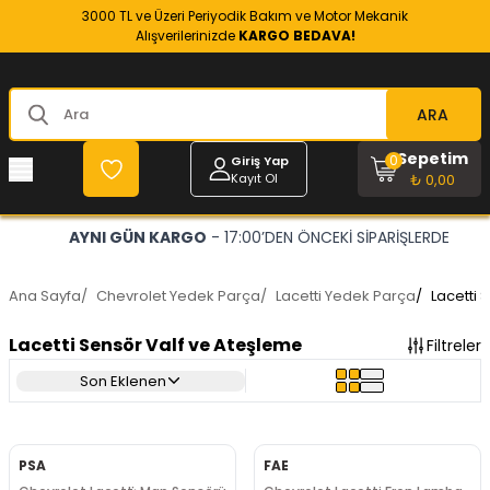
3000 TL ve Üzeri Periyodik Bakım ve Motor Mekanik
Alışverilerinizde
KARGO BEDAVA!
ARA
Sepetim
0
Giriş Yap
Kayıt Ol
₺ 0,00
AYNI GÜN KARGO
- 17:00’DEN ÖNCEKİ SİPARİŞLERDE
Ana Sayfa
/
Chevrolet Yedek Parça
/
Lacetti Yedek Parça
/
Lacetti 
Lacetti Sensör Valf ve Ateşleme
Filtreler
Son Eklenen
PSA
FAE