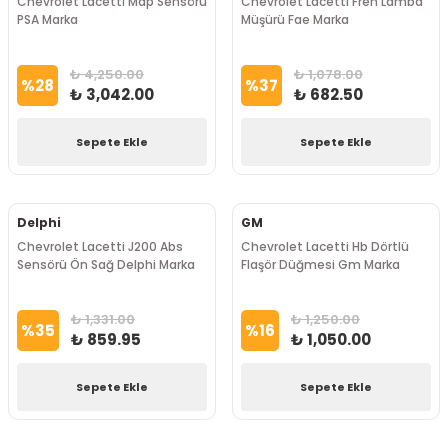
Chevrolet Lacetti̇ Map Sensörü
Chevrolet Lacetti Fren Lamba
PSA Marka
Müşürü Fae Marka
₺ 4,250.00
₺ 1,078.00
%
28
%
37
₺ 3,042.00
₺ 682.50
Sepete Ekle
Sepete Ekle
Delphi
GM
Chevrolet Lacetti J200 Abs
Chevrolet Lacetti Hb Dörtlü
Sensörü Ön Sağ Delphi Marka
Flaşör Düğmesi Gm Marka
₺ 1,331.00
₺ 1,250.00
%
35
%
16
₺ 859.95
₺ 1,050.00
Sepete Ekle
Sepete Ekle