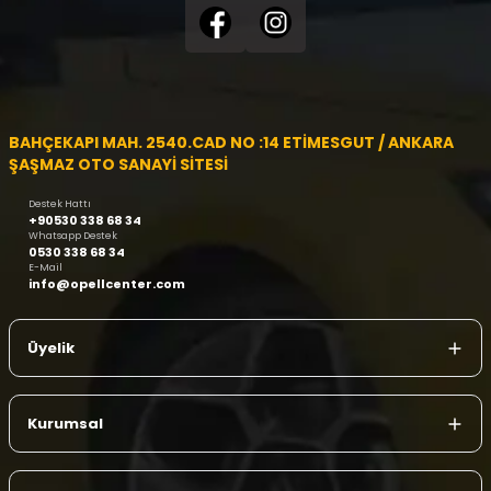
BAHÇEKAPI MAH. 2540.CAD NO :14 ETİMESGUT / ANKARA
ŞAŞMAZ OTO SANAYİ SİTESİ
Destek Hattı
+90530 338 68 34
Whatsapp Destek
0530 338 68 34
E-Mail
info@opellcenter.com
Üyelik
Kurumsal