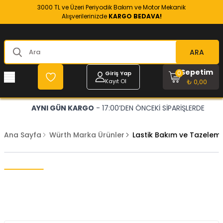
3000 TL ve Üzeri Periyodik Bakım ve Motor Mekanik
Alışverilerinizde
KARGO BEDAVA!
ARA
Sepetim
0
Giriş Yap
Kayıt Ol
₺ 0,00
AYNI GÜN KARGO
- 17:00’DEN ÖNCEKİ SİPARİŞLERDE
Ana Sayfa
Würth Marka Ürünler
Lastik Bakım ve Tazele