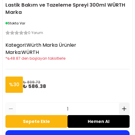
Lastik Bakım ve Tazeleme Spreyi 300ml WÜRTH
Marka
Stokta Var
0 Yorum
Kategori
:
Würth Marka Ürünler
Marka
:
WÜRTH
*
₺
48.87
den başlayan taksitlerle
₺ 839.73
%
30
₺ 586.38
Sepete Ekle
Hemen Al