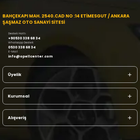
BAHÇEKAPI MAH. 2540.CAD NO :14 ETİMESGUT / ANKARA
ŞAŞMAZ OTO SANAYİ SİTESİ
Destek Hattı
+90530 338 68 34
Whatsapp Destek
0530 338 68 34
E-Mail
info@opellcenter.com
Üyelik
Kurumsal
Alışveriş