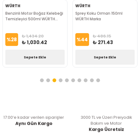
WÜRTH
WÜRTH
Benzinli Motor Boğaz Kelebeği
Sprey Koku Orman 150ml
Temizleyici 500ml WÜRTH
WÜRTH Marka
Marka
₺ 1,434.20
₺ 486.15
%
28
%
44
₺ 1,030.42
₺ 271.43
Sepete Ekle
Sepete Ekle
17:00’e kadar verilen siparişler
3000 TL ve Üzeri Preiyodik
Aynı Gün Kargo
Bakım ve Motor
Kargo Ücretsiz