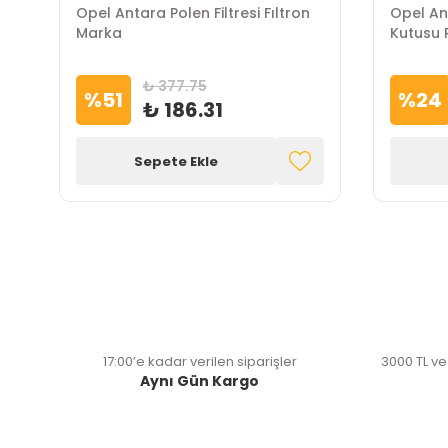
Opel Antara Polen Filtresi Fıltron
Opel Ant
Marka
Kutusu 
₺ 377.75
%
51
%
24
₺ 186.31
Sepete Ekle
17:00’e kadar verilen siparişler
3000 TL ve
Aynı Gün Kargo