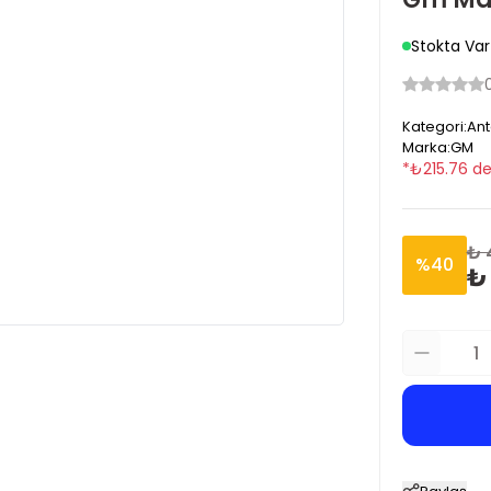
Stokta Var
Kategori
:
Ant
Marka
:
GM
*
₺
215.76
de
₺ 
%
40
₺ 