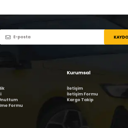
KAYDO
Kurumsal
lik
İletişim
i
İletişim Formu
 Unuttum
Kargo Takip
ilme Formu