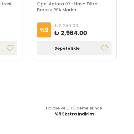
ltresi
Opel Antara 07- Hava Fi̇ltre
Borusu PSA Marka
₺ 3,250.00
%
9
₺ 2,964.00
Sepete Ekle
Havale ve EFT Ödemelerinde
%5 Ekstra İndirim