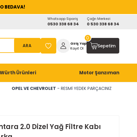
O BEDAVA!
Whatsapp Sipariş
Çağrı Merkezi
0530 338 68 34
0 530 338 68 34
0
Giriş Yap
ARA
Sepetim
Kayıt Ol
Würth Ürünleri
Motor Şanzıman
OPEL VE CHEVROLET
- RESMİ YEDEK PARÇACINIZ
tara 2.0 Dizel Yağ Filtre Kabı
rka