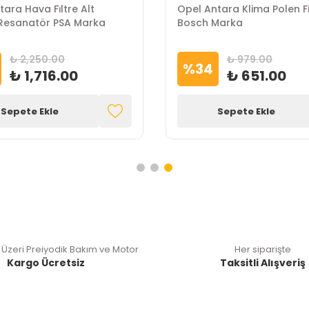
ara Hava Fi̇ltre Alt
Opel Antara Klima Polen Fi
Resanatör PSA Marka
Bosch Marka
₺ 2,250.00
₺ 979.00
%
34
₺ 1,716.00
₺ 651.00
Sepete Ekle
Sepete Ekle
 Üzeri Preiyodik Bakım ve Motor
Her siparişte
Kargo Ücretsiz
Taksitli Alışveriş