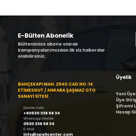
E-Bülten Abonelik
Bültenimize abone olarak
kampanyalarımızdan ilk siz haberdar
olabilirsiniz.
Üyelik
BAHÇEKAPI MAH. 2540.CAD NO :14
ETİMESGUT / ANKARA ŞAŞMAZ OTO
Yeni Üye
SANAYİ SİTESİ
Üye Giriş
Şifremi
Destek Hattı
Hesap S
+90530 338 68 34
Whatsapp Destek
0530 338 68 34
E-Mail
info@opellcenter.com