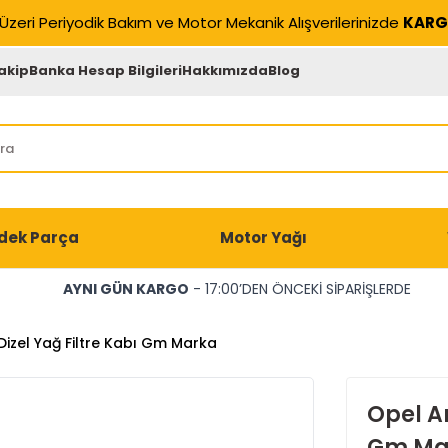
Üzeri Periyodik Bakım ve Motor Mekanik Alışverilerinizde
KARG
akip
Banka Hesap Bilgileri
Hakkımızda
Blog
dek Parça
Motor Yağı
AYNI GÜN KARGO
- 17:00’DEN ÖNCEKİ SİPARİŞLERDE
Dizel Yağ Filtre Kabı Gm Marka
Opel An
Gm Ma