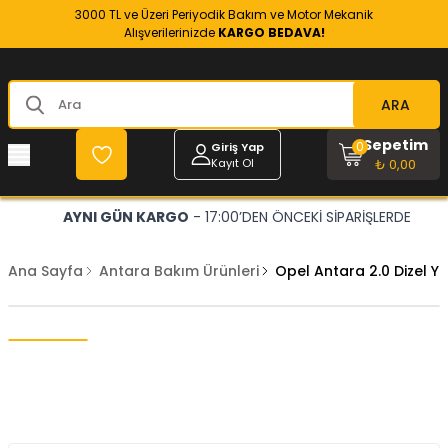
3000 TL ve Üzeri Periyodik Bakım ve Motor Mekanik
Alışverilerinizde
KARGO BEDAVA!
ARA
Sepetim
0
Giriş Yap
Kayıt Ol
₺ 0,00
AYNI GÜN KARGO
- 17:00’DEN ÖNCEKİ SİPARİŞLERDE
Ana Sayfa
Antara Bakım Ürünleri
Opel Antara 2.0 Dizel Y