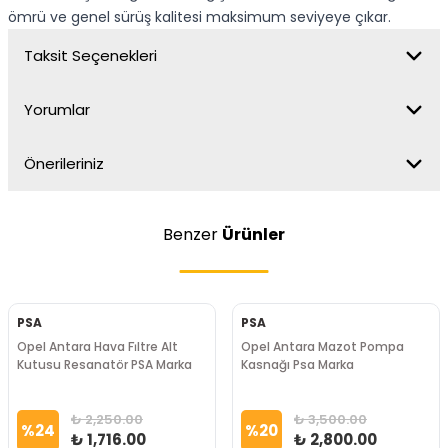
ömrü ve genel sürüş kalitesi maksimum seviyeye çıkar.
Taksit Seçenekleri
Yorumlar
Önerileriniz
Benzer
Ürünler
PSA
PSA
Opel Antara Hava Fi̇ltre Alt
Opel Antara Mazot Pompa
Kutusu Resanatör PSA Marka
Kasnağı Psa Marka
₺ 2,250.00
₺ 3,500.00
%
24
%
20
₺ 1,716.00
₺ 2,800.00