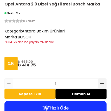
Opel Antara 2.0 Dizel Yağ Filtresi Bosch Marka
Stokta Var
0 Yorum
Kategori
:
Antara Bakım Ürünleri
Marka
:
BOSCH
*
₺
34.56
den başlayan taksitlerle
₺ 495.00
%
16
₺ 414.75
Sepete Ekle
Hemen Al