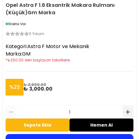
Opel Astra F 1.6 Eksantrik Makara Rulmanı
(Küçük)Gm Marka
Stokta Var
0 Yorum
Kategori
:
Astra F Motor ve Mekanik
Marka
:
GM
*
₺
250.00
den başlayan taksitlerle
₺ 3,900.00
%
23
₺ 3,000.00
Sepete Ekle
Hemen Al