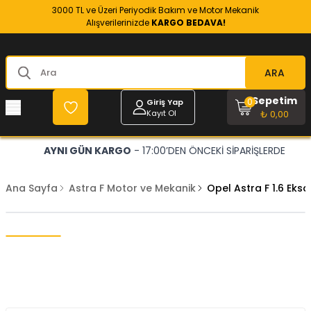
3000 TL ve Üzeri Periyodik Bakım ve Motor Mekanik
Alışverilerinizde
KARGO BEDAVA!
ARA
Sepetim
0
Giriş Yap
Kayıt Ol
₺ 0,00
AYNI GÜN KARGO
- 17:00’DEN ÖNCEKİ SİPARİŞLERDE
Ana Sayfa
Astra F Motor ve Mekanik
Opel Astra F 1.6 Ek