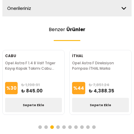
Önerileriniz
Benzer
Ürünler
CABU
İTHAL
Opel Astra F 1.4 8 Valf Triger
Opel Astra F Direksiyon
Kayışı Kapak Takımı Cabu
Pompası İTHAL Marka
Marka
₺ 1,198.91
₺ 7,851.24
%
30
%
44
₺ 845.00
₺ 4,388.35
Sepete Ekle
Sepete Ekle