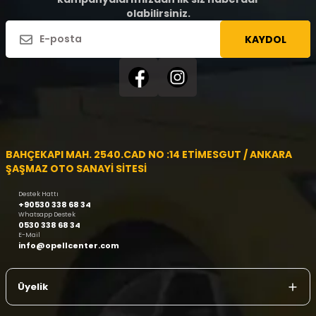
olabilirsiniz.
KAYDOL
BAHÇEKAPI MAH. 2540.CAD NO :14 ETİMESGUT / ANKARA
ŞAŞMAZ OTO SANAYİ SİTESİ
Destek Hattı
+90530 338 68 34
Whatsapp Destek
0530 338 68 34
E-Mail
info@opellcenter.com
Üyelik