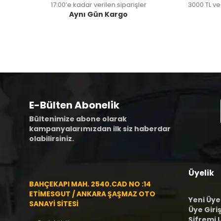
17:00’e kadar verilen siparişler
3000 TL ve
Aynı Gün Kargo
E-Bülten Abonelik
Bültenimize abone olarak
kampanyalarımızdan ilk siz haberdar
olabilirsiniz.
Üyelik
BAHÇEKAPI MAH. 2540.CAD NO :14
ETİMESGUT / ANKARA ŞAŞMAZ OTO
Yeni Üye
SANAYİ SİTESİ
Üye Giriş
Şifremi