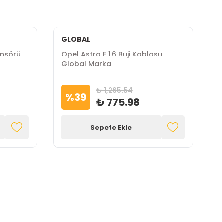
GLOBAL
İ
ensörü
Opel Astra F 1.6 Buji Kablosu
O
Global Marka
M
₺ 1,265.54
%
39
₺ 775.98
Sepete Ekle