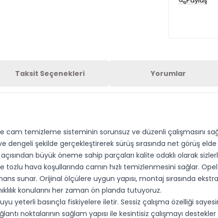
Paylaş
Taksit Seçenekleri
Yorumlar
le cam temizleme sisteminin sorunsuz ve düzenli çalışmasını sağl
 dengeli şekilde gerçekleştirerek sürüş sırasında net görüş elde 
çısından büyük öneme sahip parçaları kalite odaklı olarak sizler
 tozlu hava koşullarında camın hızlı temizlenmesini sağlar. Opel 
ormans sunar. Orijinal ölçülere uygun yapısı, montaj sırasında e
ıklılık konularını her zaman ön planda tutuyoruz.
 yeterli basınçla fiskiyelere iletir. Sessiz çalışma özelliği sayes
ğlantı noktalarının sağlam yapısı ile kesintisiz çalışmayı destekl