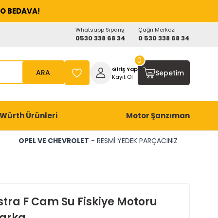
O BEDAVA!
Whatsapp Sipariş
Çağrı Merkezi
0530 338 68 34
0 530 338 68 34
0
Giriş Yap
ARA
Sepetim
Kayıt Ol
Würth Ürünleri
Motor Şanzıman
OPEL VE CHEVROLET
- RESMİ YEDEK PARÇACINIZ
stra F Cam Su Fiskiye Motoru
Marka