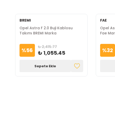
BREMI
FAE
Opel Astra F 2.0 Buji Kablosu
Opel As
Takımı BREMI Marka
Fae Ma
₺ 2,415.77
%
56
%
32
₺ 1,055.45
Sepete Ekle