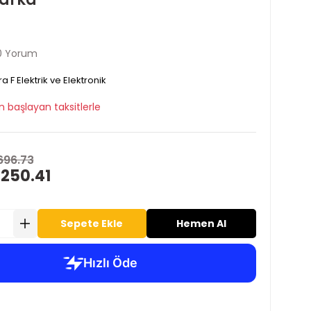
0 Yorum
ra F Elektrik ve Elektronik
n başlayan taksitlerle
696.73
 250.41
Sepete Ekle
Hemen Al