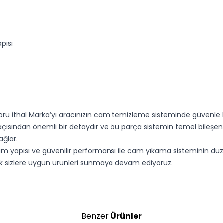
pısı
oru İthal Marka’yı aracınızın cam temizleme sisteminde güvenle k
ısından önemli bir detaydır ve bu parça sistemin temel bileşenleri
ağlar.
am yapısı ve güvenilir performansı ile cam yıkama sisteminin düze
rak sizlere uygun ürünleri sunmaya devam ediyoruz.
Benzer
Ürünler