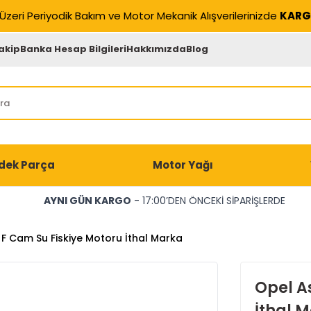
Üzeri Periyodik Bakım ve Motor Mekanik Alışverilerinizde
KARG
akip
Banka Hesap Bilgileri
Hakkımızda
Blog
dek Parça
Motor Yağı
AYNI GÜN KARGO
- 17:00’DEN ÖNCEKİ SİPARİŞLERDE
 F Cam Su Fiskiye Motoru İthal Marka
Opel A
İthal 