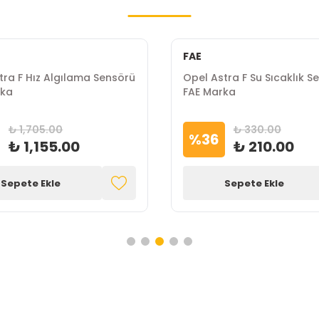
FAE
tra F Hız Algılama Sensörü
Opel Astra F Su Sıcaklık S
rka
FAE Marka
₺ 1,705.00
₺ 330.00
%
36
₺ 1,155.00
₺ 210.00
Sepete Ekle
Sepete Ekle