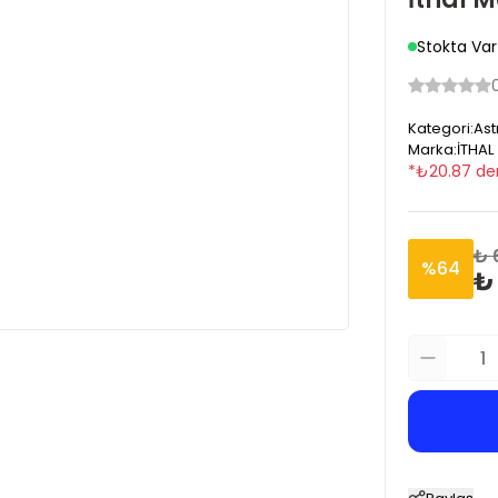
Stokta Var
Kategori
:
Ast
Marka
:
İTHAL
*
₺
20.87
de
₺ 
%
64
₺