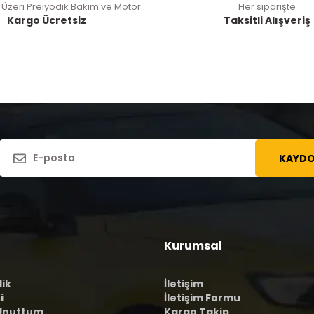
 Üzeri Preiyodik Bakım ve Motor
Her siparişte
Kargo Ücretsiz
Taksitli Alışveriş
KAYDO
Kurumsal
lik
İletişim
i
İletişim Formu
 Unuttum
Kargo Takip