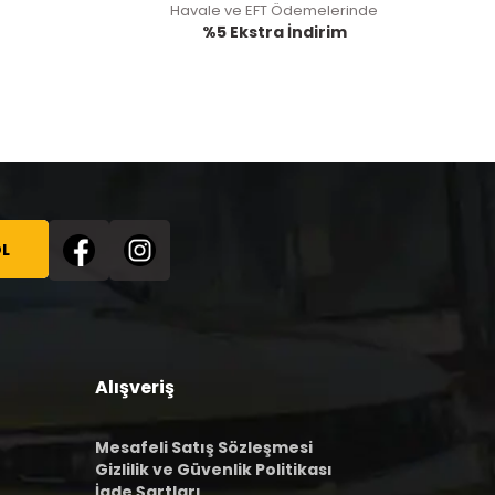
Havale ve EFT Ödemelerinde
%5 Ekstra İndirim
L
Alışveriş
Mesafeli Satış Sözleşmesi
Gizlilik ve Güvenlik Politikası
İade Şartları