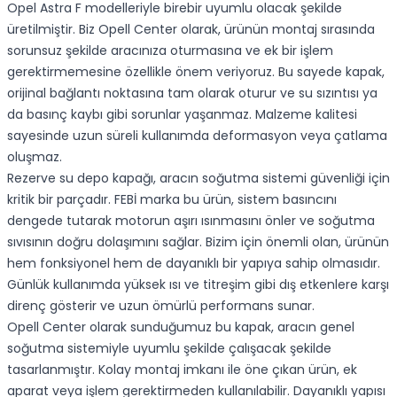
Opel Astra F modelleriyle birebir uyumlu olacak şekilde
üretilmiştir. Biz Opell Center olarak, ürünün montaj sırasında
sorunsuz şekilde aracınıza oturmasına ve ek bir işlem
gerektirmemesine özellikle önem veriyoruz. Bu sayede kapak,
orijinal bağlantı noktasına tam olarak oturur ve su sızıntısı ya
da basınç kaybı gibi sorunlar yaşanmaz. Malzeme kalitesi
sayesinde uzun süreli kullanımda deformasyon veya çatlama
oluşmaz.
Rezerve su depo kapağı, aracın soğutma sistemi güvenliği için
kritik bir parçadır. FEBİ marka bu ürün, sistem basıncını
dengede tutarak motorun aşırı ısınmasını önler ve soğutma
sıvısının doğru dolaşımını sağlar. Bizim için önemli olan, ürünün
hem fonksiyonel hem de dayanıklı bir yapıya sahip olmasıdır.
Günlük kullanımda yüksek ısı ve titreşim gibi dış etkenlere karşı
direnç gösterir ve uzun ömürlü performans sunar.
Opell Center olarak sunduğumuz bu kapak, aracın genel
soğutma sistemiyle uyumlu şekilde çalışacak şekilde
tasarlanmıştır. Kolay montaj imkanı ile öne çıkan ürün, ek
aparat veya işlem gerektirmeden kullanılabilir. Dayanıklı yapısı