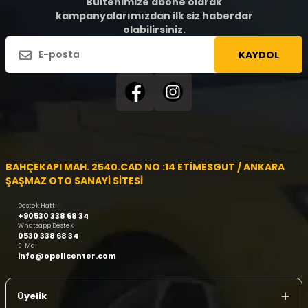
Bültenimize abone olarak
kampanyalarımızdan ilk siz haberdar
olabilirsiniz.
KAYDOL
BAHÇEKAPI MAH. 2540.CAD NO :14 ETİMESGUT / ANKARA
ŞAŞMAZ OTO SANAYİ SİTESİ
Destek Hattı
+90530 338 68 34
Whatsapp Destek
0530 338 68 34
E-Mail
info@opellcenter.com
Üyelik