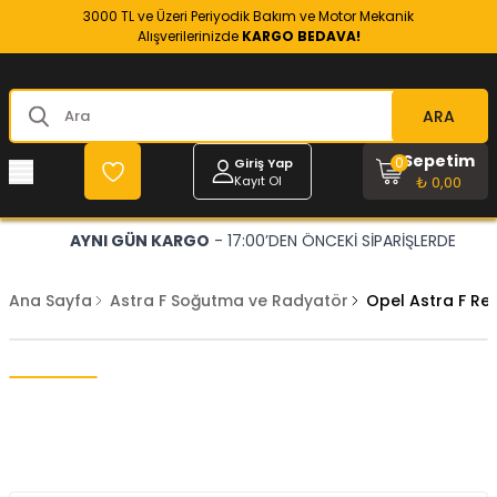
3000 TL ve Üzeri Periyodik Bakım ve Motor Mekanik
Alışverilerinizde
KARGO BEDAVA!
ARA
Sepetim
0
Giriş Yap
Kayıt Ol
₺ 0,00
AYNI GÜN KARGO
- 17:00’DEN ÖNCEKİ SİPARİŞLERDE
Ana Sayfa
Astra F Soğutma ve Radyatör
Opel Astra F Re