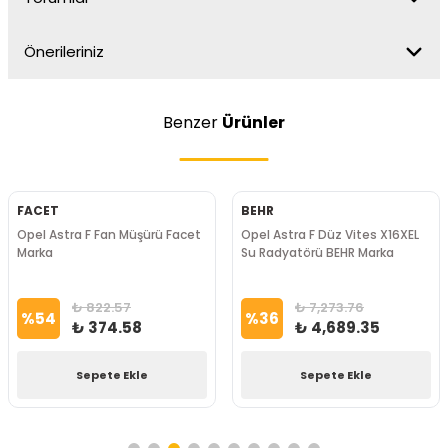
Önerileriniz
Benzer
Ürünler
FACET
BEHR
Opel Astra F Fan Müşürü Facet
Opel Astra F Düz Vites X16XEL
Marka
Su Radyatörü BEHR Marka
₺ 822.57
₺ 7,273.76
%
54
%
36
₺ 374.58
₺ 4,689.35
Sepete Ekle
Sepete Ekle