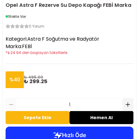
Opel Astra F Rezerve Su Depo Kapağı FEBİ Marka
Stokta Var
0 Yorum
Kategori
:
Astra F Soğutma ve Radyatör
Marka
:
FEBİ
*
₺
24.94
den başlayan taksitlerle
₺ 495.00
%
40
₺ 299.25
Sepete Ekle
Hemen Al