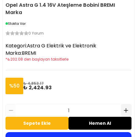
Opel Astra G 1.4 16V Ateşleme Bobini BREMI
Marka
Stokta Var
0 Yorum
Kategori
:
Astra G Elektrik ve Elektronik
Marka
:
BREMI
*
₺
202.08
den başlayan taksitlerle
₺ 4,853.17
%
50
₺ 2,424.93
Sepete Ekle
Hemen Al