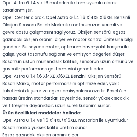
Opel Astra G 1.4 ve 1.6 motorları ile tam uyumlu olarak
tasarlanmıştır.
Opell Center olarak, Opel Astra G 1.4 1.6 X14XE X16XEL Benzinli
Oksijen Sensörü Bosch Marka ile motorunuzun verimli ve
çevre dostu çalışmasını sağlıyoruz. Oksijen sensörü, egzoz
gazındaki oksijen oranını ölçer ve motor kontrol ünitesine bilgi
gönderir. Bu sayede motor, optimum hava-yakıt karışımı ile
çalışır, yakıt tasarrufu sağlanır ve emisyon değerleri düşer.
Bosch’un üstün mühendislik kalitesi, sensörün uzun ömürlü ve
güvenilir performans göstermesini garanti eder.
Opel Astra G 1.4 1.6 X14XE X16XEL Benzinli Oksijen Sensörü
Bosch Marka, motor performansını optimize eder, yakıt
tüketimini düşürür ve egzoz emisyonlarını azaltır. Bosch’un
hassas üretim standartları sayesinde, sensör yüksek sıcaklık
ve titreşime dayanıklıdır, uzun süreli kullanım sunar.
Ürün özellikleri maddeler halinde:
Opel Astra G 1.4 ve 1.6 X14XE/X16XEL motorları ile uyumludur
Bosch marka yüksek kalite üretim sunar
Egzoz gazındaki oksijen oranını ölçer