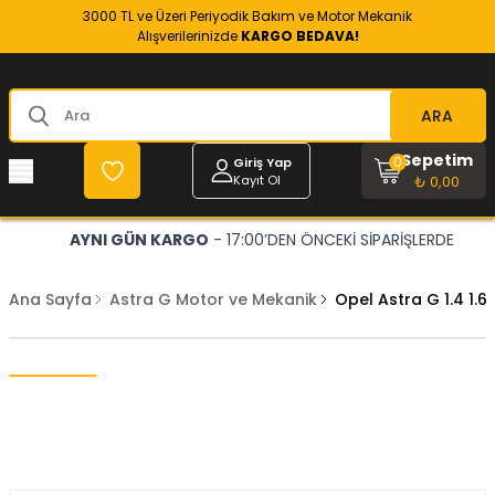
3000 TL ve Üzeri Periyodik Bakım ve Motor Mekanik
Alışverilerinizde
KARGO BEDAVA!
ARA
Sepetim
0
Giriş Yap
Kayıt Ol
₺ 0,00
AYNI GÜN KARGO
- 17:00’DEN ÖNCEKİ SİPARİŞLERDE
Ana Sayfa
Astra G Motor ve Mekanik
Opel Astra G 1.4 1.6