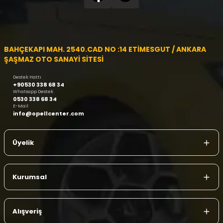
BAHÇEKAPI MAH. 2540.CAD NO :14 ETİMESGUT / ANKARA
ŞAŞMAZ OTO SANAYİ SİTESİ
Destek Hattı
+90530 338 68 34
Whatsapp Destek
0530 338 68 34
E-Mail
info@opellcenter.com
Üyelik
Kurumsal
Alışveriş