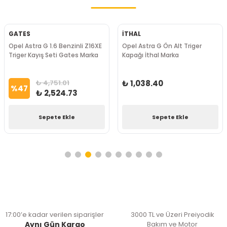
GATES
İTHAL
Opel Astra G 1.6 Benzinli Z16XE
Opel Astra G Ön Alt Triger
Triger Kayış Seti Gates Marka
Kapağı İthal Marka
₺ 4,751.01
₺ 1,038.40
%
47
₺ 2,524.73
Sepete Ekle
Sepete Ekle
17:00’e kadar verilen siparişler
3000 TL ve Üzeri Preiyodik
Aynı Gün Kargo
Bakım ve Motor