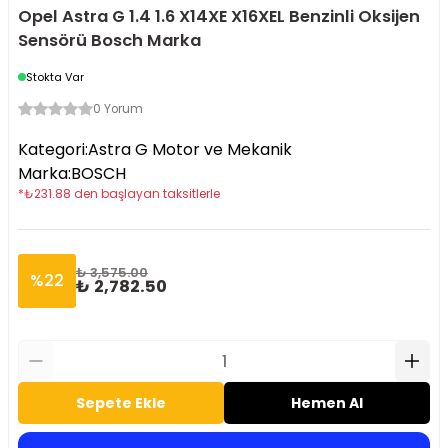
Opel Astra G 1.4 1.6 X14XE X16XEL Benzinli Oksijen
Sensörü Bosch Marka
Stokta Var
0 Yorum
Kategori
:
Astra G Motor ve Mekanik
Marka
:
BOSCH
*
₺
231.88
den başlayan taksitlerle
₺ 3,575.00
%
22
₺ 2,782.50
Sepete Ekle
Hemen Al