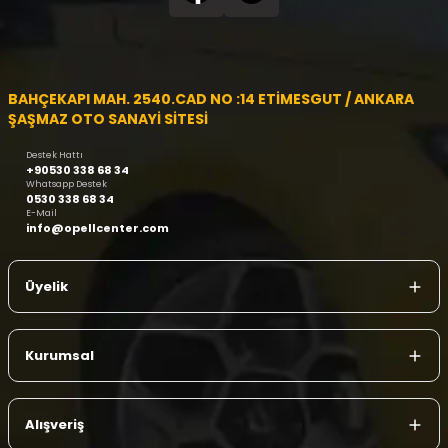
BAHÇEKAPI MAH. 2540.CAD NO :14 ETİMESGUT / ANKARA
ŞAŞMAZ OTO SANAYİ SİTESİ
Destek Hattı
+90530 338 68 34
Whatsapp Destek
0530 338 68 34
E-Mail
info@opellcenter.com
Üyelik
Kurumsal
Alışveriş