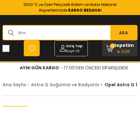
3000 TL ve Üzeri Periyodik Bakım ve Motor Mekanik
Alışverilerinizde
KARGO BEDAVA!
ARA
Sepetim
0
Giriş Yap
Kayıt Ol
₺ 0,00
AYNI GÜN KARGO
- 17:00’DEN ÖNCEKİ SİPARİŞLERDE
Ana Sayfa
Astra G Soğutma ve Radyatör
Opel Astra G 1