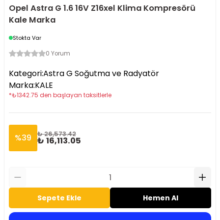
Opel Astra G 1.6 16V Z16xel Klima Kompresörü
Kale Marka
Stokta Var
0 Yorum
Kategori
:
Astra G Soğutma ve Radyatör
Marka
:
KALE
*
₺
1342.75
den başlayan taksitlerle
₺ 26,573.42
%
39
₺ 16,113.05
Sepete Ekle
Hemen Al