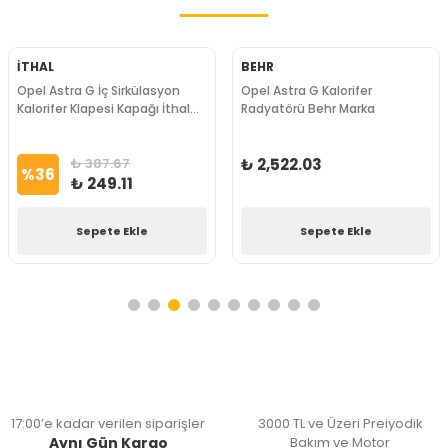
İTHAL
BEHR
Opel Astra G İç Sirkülasyon
Opel Astra G Kalorifer
Kalorifer Klapesi Kapağı İthal
Radyatörü Behr Marka
Marka
₺ 387.67
₺ 2,522.03
%
36
₺ 249.11
Sepete Ekle
Sepete Ekle
17:00’e kadar verilen siparişler
3000 TL ve Üzeri Preiyodik
Aynı Gün Kargo
Bakım ve Motor