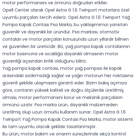
motor performansını ve ömrünü doğrudan etkiler.
Opell Center olarak Opel Astra G 1.6 Twinport motorlara özel
uyumlu parçaları tercih ederiz. Opel Astra G 1.6 Twinport Yağ
Pompa Kapak Contası Psa Marka, bu yaklaşımımızı yansıtan
güvenilir ve dayanıklı bir üründür. Psa markası, otomotiv
contaları ve motor parçaları konusunda uzun yıllardır bilinen
ve güvenilen bir üreticidir. Biz, yağ pompa kapak contalarının
motor basıncına ve sıcaklığa dayanıklı olmasının motor
güvenliği açısından kritik olduğunu biliriz.
Yağ pompa kapak contası, motor yağ pompası ile kapak
arasındaki sızdırmazlığı sağlar ve yağın motorun her noktasına
güvenli şekilde ulaşmasını garanti eder. Bizim bakış açımıza
göre, contanın yüksek kaliteli ve doğru ölçülerde üretilmiş
olması, motor performansını korur ve mekanik parçaların
ömrünü uzatır. Psa marka ürün, dayanıklı malzemeden
üretilmiş olup uzun ömürlü kullanım sunar. Opel Astra G 1.6
Twinport Yağ Pompa Kapak Contası Psa Marka, motor sistemi
ile tam uyumlu olacak şekilde tasarlanmıştır.
Bu ürün, motor bakım ve onarım süreçlerinde sıkça kontrol