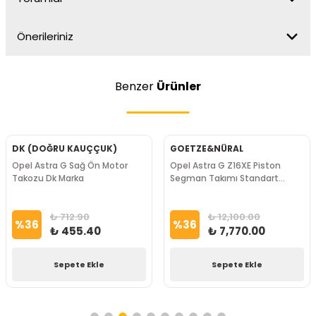
Önerileriniz
Benzer
Ürünler
DK (DOĞRU KAUÇÇUK)
GOETZE&NÜRAL
Opel Astra G Sağ Ön Motor
Opel Astra G Z16XE Piston
Takozu Dk Marka
Segman Takımı Standart
Goetze&Nüral Marka
₺ 712.90
₺ 12,100.00
%
36
%
36
₺ 455.40
₺ 7,770.00
Sepete Ekle
Sepete Ekle