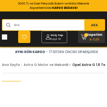
3000 TL ve Üzeri Periyodik Bakım ve Motor Mekanik
Alışverilerinizde
KARGO BEDAVA!
ARA
Sepetim
0
Giriş Yap
Kayıt Ol
₺ 0,00
AYNI GÜN KARGO
- 17:00’DEN ÖNCEKİ SİPARİŞLERDE
Ana Sayfa
Astra G Motor ve Mekanik
Opel Astra G 1.6 T