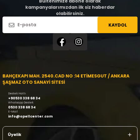
Bültenimize abone olarak
kampanyalarımızdan ilk siz haberdar
olabilirsiniz.
KAYDOL
BAHÇEKAPI MAH. 2540.CAD NO :14 ETİMESGUT / ANKARA
ŞAŞMAZ OTO SANAYİ SİTESİ
Destek Hattı
+90530 338 68 34
Whatsapp Destek
0530 338 68 34
E-Mail
info@opellcenter.com
Üyelik