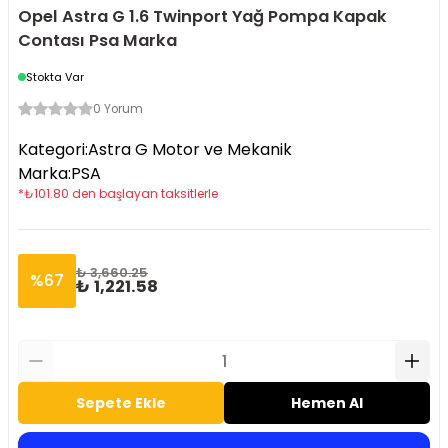
Opel Astra G 1.6 Twinport Yağ Pompa Kapak
Contası Psa Marka
Stokta Var
0 Yorum
Kategori
:
Astra G Motor ve Mekanik
Marka
:
PSA
*
₺
101.80
den başlayan taksitlerle
₺ 3,660.25
%
67
₺ 1,221.58
Sepete Ekle
Hemen Al