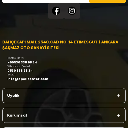
BAHÇEKAPI MAH. 2540.CAD NO :14 ETİMESGUT / ANKARA
ŞAŞMAZ OTO SANAYİ SİTESİ
Destek Hattı
+90530 338 68 34
Whatsapp Destek
0530 338 68 34
E-Mail
info@opellcenter.com
Üyelik
Kurumsal