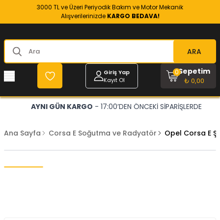
3000 TL ve Üzeri Periyodik Bakım ve Motor Mekanik
Alışverilerinizde
KARGO BEDAVA!
ARA
Sepetim
0
Giriş Yap
Kayıt Ol
₺ 0,00
AYNI GÜN KARGO
- 17:00’DEN ÖNCEKİ SİPARİŞLERDE
Ana Sayfa
Corsa E Soğutma ve Radyatör
Opel Corsa E Ş