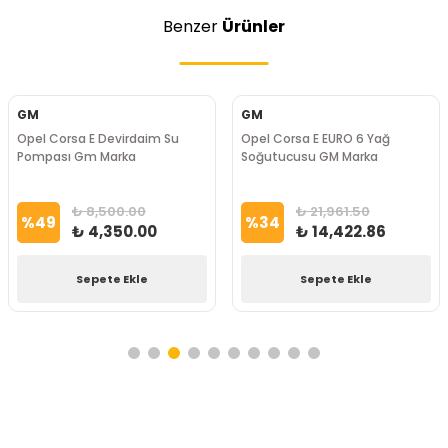
Benzer
Ürünler
GM
GM
Opel Corsa E Devirdaim Su
Opel Corsa E EURO 6 Yağ
Pompası Gm Marka
Soğutucusu GM Marka
₺ 8,500.00
₺ 21,961.50
%
49
%
34
₺ 4,350.00
₺ 14,422.86
Sepete Ekle
Sepete Ekle