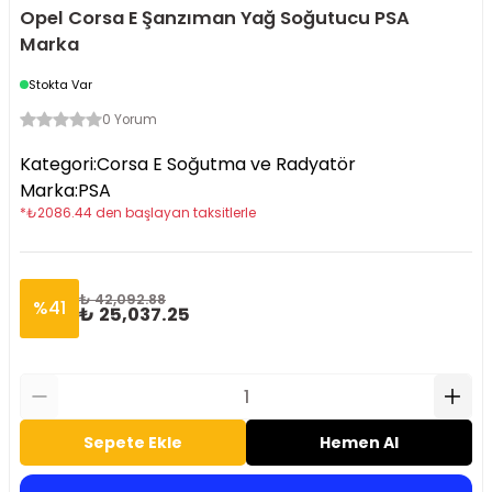
Opel Corsa E Şanzıman Yağ Soğutucu PSA
Marka
Stokta Var
0 Yorum
Kategori
:
Corsa E Soğutma ve Radyatör
Marka
:
PSA
*
₺
2086.44
den başlayan taksitlerle
₺ 42,092.88
%
41
₺ 25,037.25
Sepete Ekle
Hemen Al