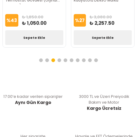
Termostat Gövdesi (Orjinal
Radyatörü DENSO Marka
Müşürlü) Oem Marka
₺ 1,850.00
₺ 3,080.00
%
43
%
27
₺ 1,050.00
₺ 2,257.50
Sepete Ekle
Sepete Ekle
17:00’e kadar verilen siparişler
3000 TL ve Üzeri Preiyodik
Aynı Gün Kargo
Bakım ve Motor
Kargo Ücretsiz
Her siparişte
Havale ve EFT Ödemelerinde