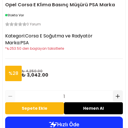
Opel Corsa E Kli̇ma Basınç Müşürü PSA Marka
Stokta Var
0 Yorum
Kategori
:
Corsa E Soğutma ve Radyatör
Marka
:
PSA
*
₺
253.50
den başlayan taksitlerle
₺ 4,250.00
%
28
₺ 3,042.00
Sepete Ekle
Hemen Al