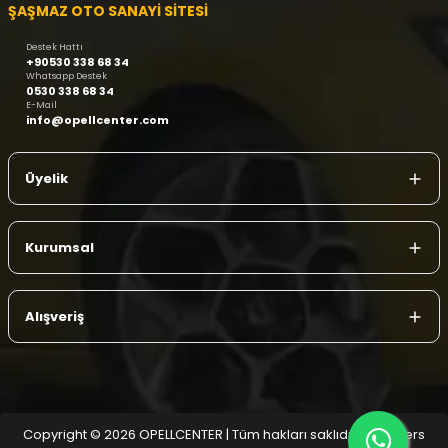
ŞAŞMAZ OTO SANAYİ SİTESİ
Destek Hattı
+90530 338 68 34
Whatsapp Destek
0530 338 68 34
E-Mail
info@opellcenter.com
Üyelik
Kurumsal
Alışveriş
Copyright © 2026 OPELLCENTER | Tüm hakları saklıdır.
| Reliefers