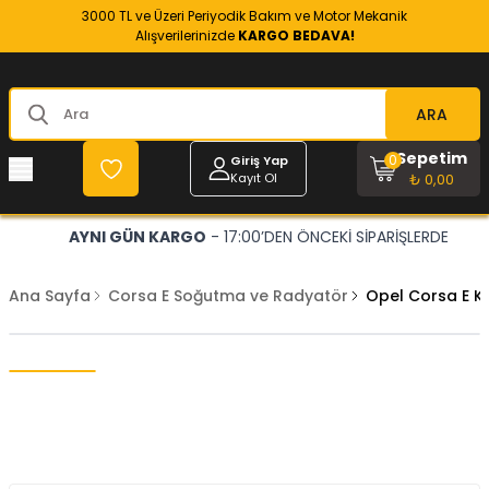
3000 TL ve Üzeri Periyodik Bakım ve Motor Mekanik
Alışverilerinizde
KARGO BEDAVA!
ARA
Sepetim
0
Giriş Yap
Kayıt Ol
₺ 0,00
AYNI GÜN KARGO
- 17:00’DEN ÖNCEKİ SİPARİŞLERDE
Ana Sayfa
Corsa E Soğutma ve Radyatör
Opel Corsa E K