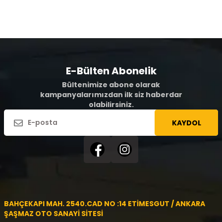
E-Bülten Abonelik
Bültenimize abone olarak
kampanyalarımızdan ilk siz haberdar
olabilirsiniz.
KAYDOL
BAHÇEKAPI MAH. 2540.CAD NO :14 ETİMESGUT / ANKARA
ŞAŞMAZ OTO SANAYİ SİTESİ