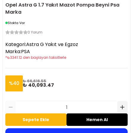
Opel Astra G 1.7 Yakıt Mazot Pompa Beyni Psa
Marka
Stokta Var
0 Yorum
Kategori
:
Astra G Yakıt ve Egzoz
Marka
:
PSA
*
₺
3341.12
den başlayan taksitlerle
₺ 66,616.55
%
40
₺ 40,093.47
Sepete Ekle
Hemen Al