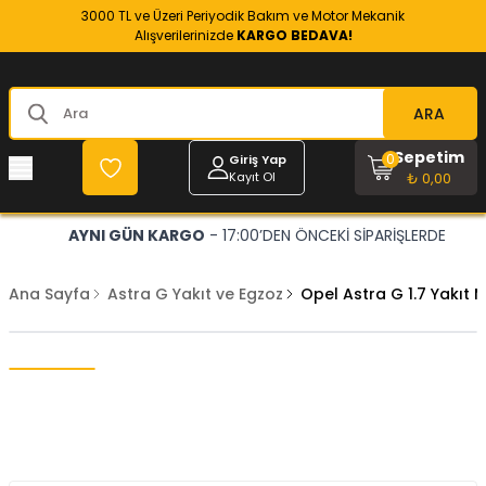
3000 TL ve Üzeri Periyodik Bakım ve Motor Mekanik
Alışverilerinizde
KARGO BEDAVA!
ARA
Sepetim
0
Giriş Yap
Kayıt Ol
₺ 0,00
AYNI GÜN KARGO
- 17:00’DEN ÖNCEKİ SİPARİŞLERDE
Ana Sayfa
Astra G Yakıt ve Egzoz
Opel Astra G 1.7 Yakıt