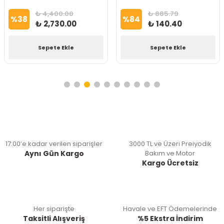
₺ 4,400.00
₺ 885.79
%
38
%
84
₺ 2,730.00
₺ 140.40
Sepete Ekle
Sepete Ekle
17:00’e kadar verilen siparişler
3000 TL ve Üzeri Preiyodik
Aynı Gün Kargo
Bakım ve Motor
Kargo Ücretsiz
Her siparişte
Havale ve EFT Ödemelerinde
Taksitli Alışveriş
%5 Ekstra İndirim