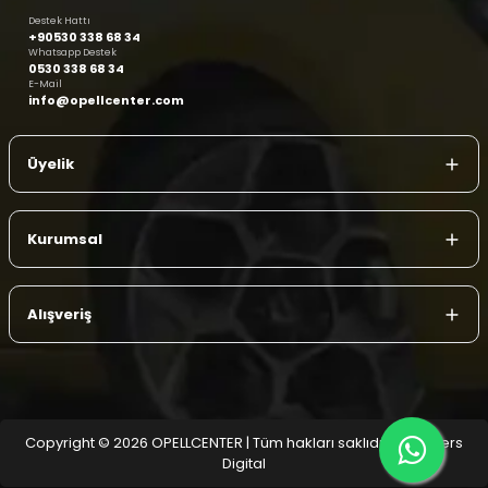
Destek Hattı
+90530 338 68 34
Whatsapp Destek
0530 338 68 34
E-Mail
info@opellcenter.com
Üyelik
Kurumsal
Alışveriş
Copyright © 2026 OPELLCENTER | Tüm hakları saklıdır.
| Reliefers
Digital