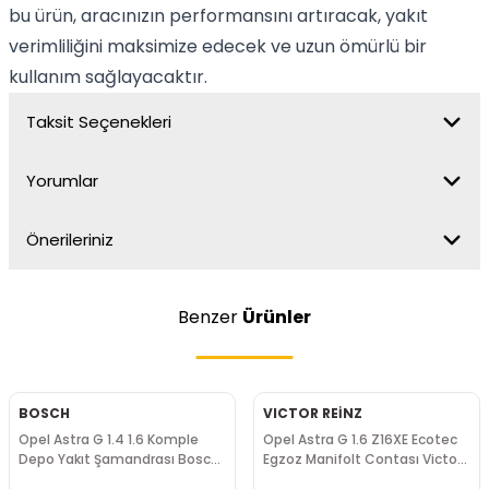
bu ürün, aracınızın performansını artıracak, yakıt
verimliliğini maksimize edecek ve uzun ömürlü bir
kullanım sağlayacaktır.
Taksit Seçenekleri
Yorumlar
Önerileriniz
Benzer
Ürünler
BOSCH
VICTOR REİNZ
Opel Astra G 1.4 1.6 Komple
Opel Astra G 1.6 Z16XE Ecotec
Depo Yakıt Şamandrası Bosch
Egzoz Manifolt Contası Victor
Marka
Reinz