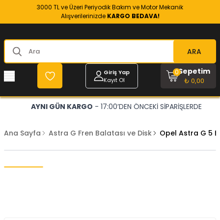
3000 TL ve Üzeri Periyodik Bakım ve Motor Mekanik
Alışverilerinizde
KARGO BEDAVA!
ARA
Sepetim
0
Giriş Yap
Kayıt Ol
₺ 0,00
AYNI GÜN KARGO
- 17:00’DEN ÖNCEKİ SİPARİŞLERDE
Ana Sayfa
Astra G Fren Balatası ve Disk
Opel Astra G 5 B