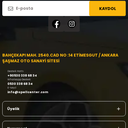
KAYDOL
BAHÇEKAPI MAH. 2540.CAD NO :14 ETİMESGUT / ANKARA
ŞAŞMAZ OTO SANAYİ SİTESİ
Destek Hattı
+90530 338 68 34
Whatsapp Destek
0530 338 68 34
E-Mail
info@opellcenter.com
Üyelik