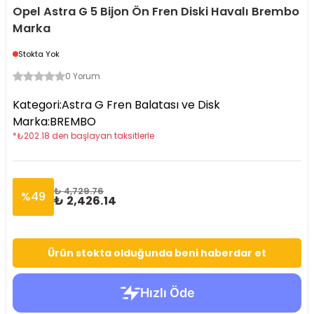
Opel Astra G 5 Bijon Ön Fren Diski Havalı Brembo
Marka
Stokta Yok
0 Yorum
Kategori
:
Astra G Fren Balatası ve Disk
Marka
:
BREMBO
*
₺
202.18
den başlayan taksitlerle
₺ 4,729.76
%
49
₺ 2,426.14
Ürün stokta olduğunda beni haberdar et