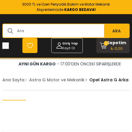
3000 TL ve Üzeri Periyodik Bakım ve Motor Mekanik
Alışverilerinizde
KARGO BEDAVA!
ARA
Sepetim
0
Giriş Yap
Kayıt Ol
₺ 0,00
AYNI GÜN KARGO
- 17:00’DEN ÖNCEKİ SİPARİŞLERDE
Ana Sayfa
Astra G Motor ve Mekanik
Opel Astra G Arka