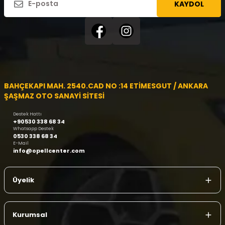
KAYDOL
BAHÇEKAPI MAH. 2540.CAD NO :14 ETİMESGUT / ANKARA
ŞAŞMAZ OTO SANAYİ SİTESİ
Destek Hattı
+90530 338 68 34
Whatsapp Destek
0530 338 68 34
E-Mail
info@opellcenter.com
Üyelik
Kurumsal