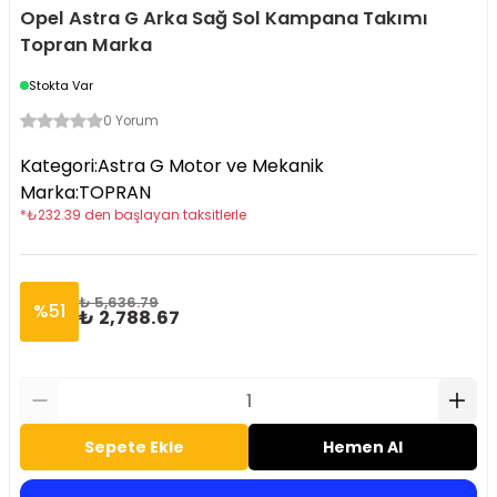
Opel Astra G Arka Sağ Sol Kampana Takımı
Topran Marka
Stokta Var
0 Yorum
Kategori
:
Astra G Motor ve Mekanik
Marka
:
TOPRAN
*
₺
232.39
den başlayan taksitlerle
₺ 5,636.79
%
51
₺ 2,788.67
Sepete Ekle
Hemen Al