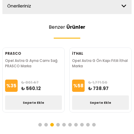
Önerileriniz
Benzer
Ürünler
PRASCO
İTHAL
Opel Astra G Ayna Camı Sağ
Opel Astra G Ön Kapı Fitili İthal
PRASCO Marka
Marka
₺ 861.47
₺ 1,771.56
%
35
%
58
₺ 560.12
₺ 738.97
Sepete Ekle
Sepete Ekle