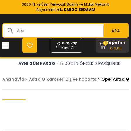
3000 TL ve Üzeri Periyodik Bakım ve Motor Mekanik
Alışverilerinizde
KARGO BEDAVA!
ARA
Sepetim
0
Giriş Yap
Kayıt Ol
₺ 0,00
AYNI GÜN KARGO
- 17:00’DEN ÖNCEKİ SİPARİŞLERDE
Ana Sayfa
Astra G Karoseri Dış ve Kaporta
Opel Astra G 