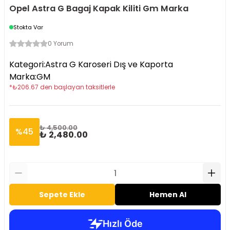
Opel Astra G Bagaj Kapak Kiliti Gm Marka
Stokta Var
0 Yorum
Kategori
:
Astra G Karoseri Dış ve Kaporta
Marka
:
GM
*
₺
206.67
den başlayan taksitlerle
₺ 4,500.00
%
45
₺ 2,480.00
Sepete Ekle
Hemen Al