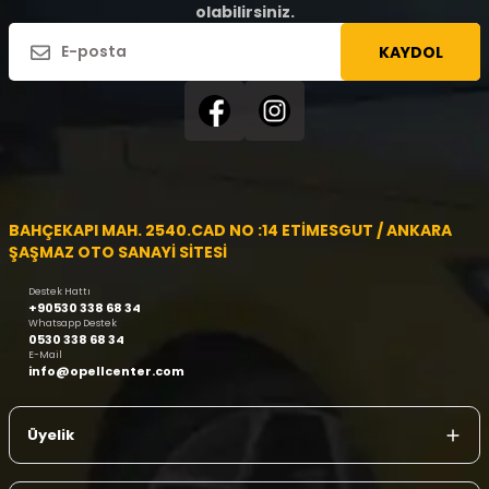
olabilirsiniz.
KAYDOL
BAHÇEKAPI MAH. 2540.CAD NO :14 ETİMESGUT / ANKARA
ŞAŞMAZ OTO SANAYİ SİTESİ
Destek Hattı
+90530 338 68 34
Whatsapp Destek
0530 338 68 34
E-Mail
info@opellcenter.com
Üyelik