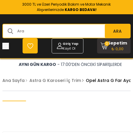
3000 TL ve Üzeri Periyodik Bakım ve Motor Mekanik
Alışverilerinizde
KARGO BEDAVA!
ARA
Sepetim
0
Giriş Yap
Kayıt Ol
₺ 0,00
AYNI GÜN KARGO
- 17:00’DEN ÖNCEKİ SİPARİŞLERDE
Ana Sayfa
Astra G Karoseri İç Trim
Opel Astra G Far Aya