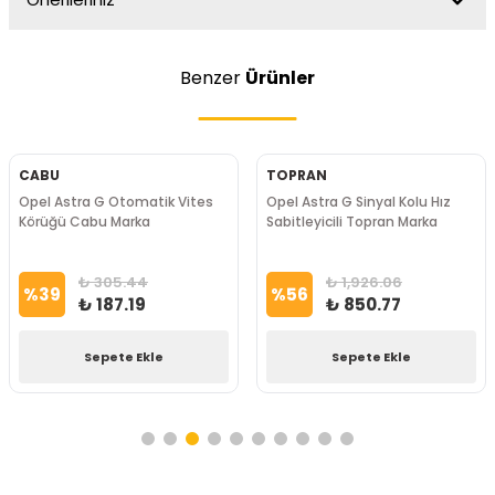
Benzer
Ürünler
CABU
TOPRAN
Opel Astra G Otomatik Vites
Opel Astra G Sinyal Kolu Hız
Körüğü Cabu Marka
Sabitleyicili Topran Marka
₺ 305.44
₺ 1,926.06
%
39
%
56
₺ 187.19
₺ 850.77
Sepete Ekle
Sepete Ekle