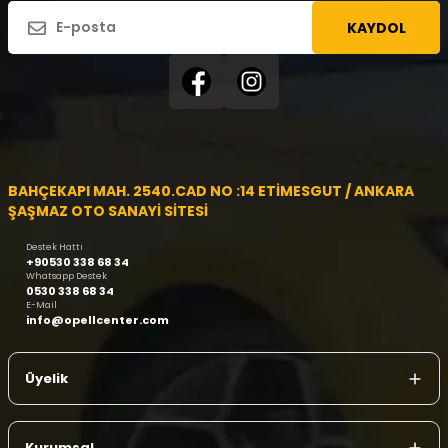
KAYDOL
BAHÇEKAPI MAH. 2540.CAD NO :14 ETİMESGUT / ANKARA
ŞAŞMAZ OTO SANAYİ SİTESİ
Destek Hattı
+90530 338 68 34
Whatsapp Destek
0530 338 68 34
E-Mail
info@opellcenter.com
Üyelik
Kurumsal