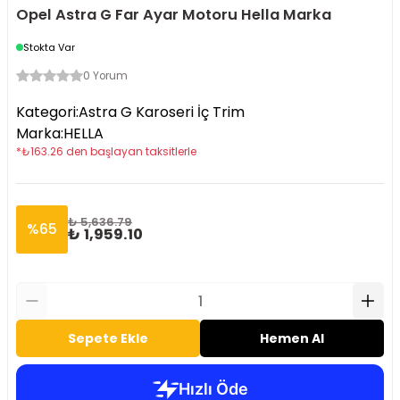
Opel Astra G Far Ayar Motoru Hella Marka
Stokta Var
0 Yorum
Kategori
:
Astra G Karoseri İç Trim
Marka
:
HELLA
*
₺
163.26
den başlayan taksitlerle
₺ 5,636.79
%
65
₺ 1,959.10
Sepete Ekle
Hemen Al