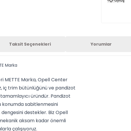
Paylaş
Taksit Seçenekleri
Yorumlar
TTE Marka
Gri METTE Marka, Opell Center
, iç trim bütünlüğünü ve pandizot
r tamamlayıcı üründür. Pandizot
u konumda sabitlenmesini
engesini destekler. Biz Opell
z mekanik aksam kadar önemli
arla çalışıyoruz.