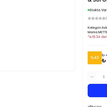
Stokta Var
Kategori
:
Ast
Marka
:
METT
*
₺
19.34
den
₺ 
%
43
₺