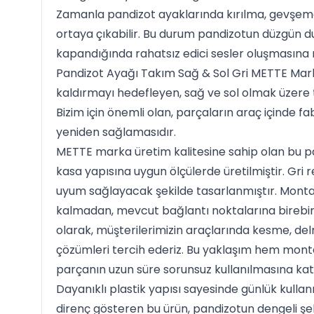
Zamanla pandizot ayaklarında kırılma, gevşeme
ortaya çıkabilir. Bu durum pandizotun düzgün 
kapandığında rahatsız edici sesler oluşmasına n
Pandizot Ayağı Takım Sağ & Sol Gri METTE Mark
kaldırmayı hedefleyen, sağ ve sol olmak üzere 
Bizim için önemli olan, parçaların araç içinde fab
yeniden sağlamasıdır.
METTE marka üretim kalitesine sahip olan bu p
kasa yapısına uygun ölçülerde üretilmiştir. Gri re
uyum sağlayacak şekilde tasarlanmıştır. Monta
kalmadan, mevcut bağlantı noktalarına birebir
olarak, müşterilerimizin araçlarında kesme, 
çözümleri tercih ederiz. Bu yaklaşım hem monta
parçanın uzun süre sorunsuz kullanılmasına katk
Dayanıklı plastik yapısı sayesinde günlük kulla
direnç gösteren bu ürün, pandizotun dengeli şek