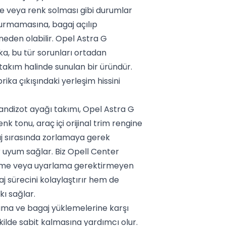
 veya renk solması gibi durumlar
durmamasına, bagaj açılıp
eden olabilir. Opel Astra G
a, bu tür sorunları ortadan
takım halinde sunulan bir üründür.
rika çıkışındaki yerleşim hissini
andizot ayağı takımı, Opel Astra G
nk tonu, araç içi orijinal trim rengine
j sırasında zorlamaya gerek
 uyum sağlar. Biz Opell Center
delme veya uyarlama gerektirmeyen
j sürecini kolaylaştırır hem de
ı sağlar.
nıma ve bagaj yüklemelerine karşı
ilde sabit kalmasına yardımcı olur.