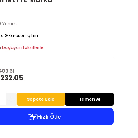
0 Yorum
ra G Karoseri İç Trim
E
 başlayan taksitlerle
408.61
 232.05
Sepete Ekle
Hemen Al