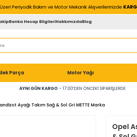
Üzeri Periyodik Bakım ve Motor Mekanik Alışverilerinizde
KARG
akip
Banka Hesap Bilgileri
Hakkımızda
Blog
dek Parça
Motor Yağı
AYNI GÜN KARGO
- 17:00’DEN ÖNCEKİ SİPARİŞLERDE
andizot Ayağı Takım Sağ & Sol Gri METTE Marka
Opel A
& Sol 