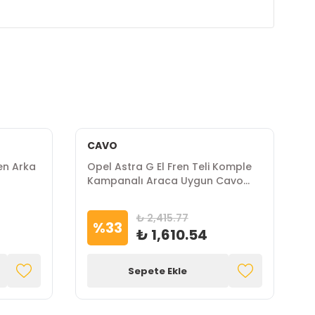
CAVO
en Arka
Opel Astra G El Fren Teli Komple
O
Kampanalı Araca Uygun Cavo
K
Marka
M
₺ 2,415.77
%
33
₺ 1,610.54
Sepete Ekle