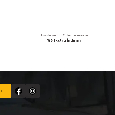
Havale ve EFT Ödemelerinde
%5 Ekstra İndirim
L