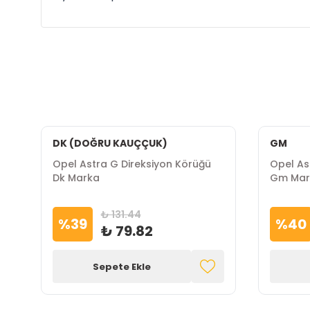
DK (DOĞRU KAUÇÇUK)
GM
Opel Astra G Direksiyon Körüğü
Opel A
Dk Marka
Gm Mar
₺ 131.44
%
39
%
40
₺ 79.82
Sepete Ekle