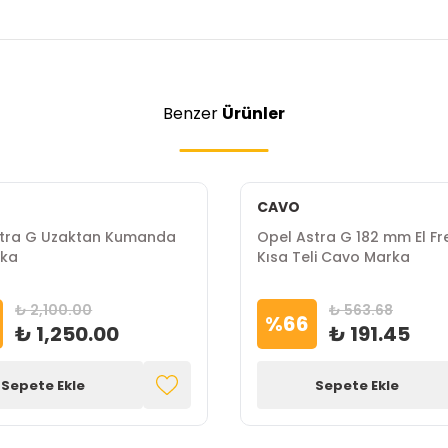
Benzer
Ürünler
CAVO
stra G Uzaktan Kumanda
Opel Astra G 182 mm El Fr
ka
Kısa Teli Cavo Marka
₺ 2,100.00
₺ 563.68
%
66
₺ 1,250.00
₺ 191.45
Sepete Ekle
Sepete Ekle