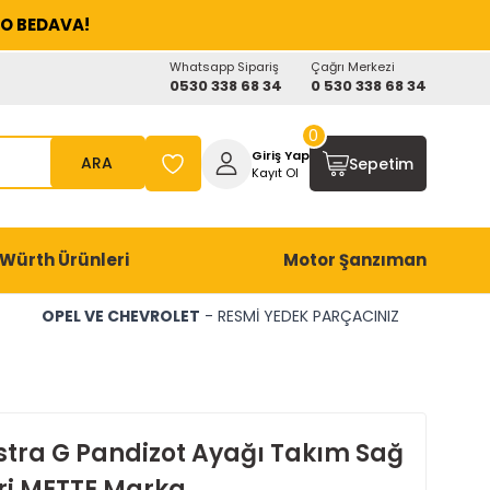
O BEDAVA!
Whatsapp Sipariş
Çağrı Merkezi
0530 338 68 34
0 530 338 68 34
0
Giriş Yap
ARA
Sepetim
Kayıt Ol
Würth Ürünleri
Motor Şanzıman
OPEL VE CHEVROLET
- RESMİ YEDEK PARÇACINIZ
stra G Pandizot Ayağı Takım Sağ
Gri METTE Marka