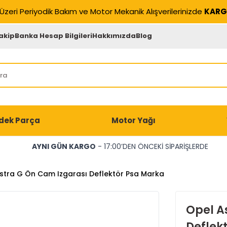
Üzeri Periyodik Bakım ve Motor Mekanik Alışverilerinizde
KARG
akip
Banka Hesap Bilgileri
Hakkımızda
Blog
dek Parça
Motor Yağı
AYNI GÜN KARGO
- 17:00’DEN ÖNCEKİ SİPARİŞLERDE
stra G Ön Cam Izgarası Deflektör Psa Marka
Opel A
Deflek