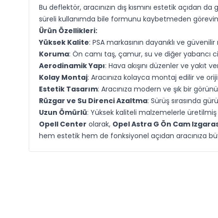
Bu deflektör, aracınızın dış kısmını estetik açıdan da 
süreli kullanımda bile formunu kaybetmeden görevini 
Ürün Özellikleri:
Yüksek Kalite
: PSA markasının dayanıklı ve güvenilir 
Koruma
: Ön camı taş, çamur, su ve diğer yabancı c
Aerodinamik Yapı
: Hava akışını düzenler ve yakıt verim
Kolay Montaj
: Aracınıza kolayca montaj edilir ve ori
Estetik Tasarım
: Aracınıza modern ve şık bir görün
Rüzgar ve Su Direnci Azaltma
: Sürüş sırasında gür
Uzun Ömürlü
: Yüksek kaliteli malzemelerle üretilmiş
Opell Center
olarak,
Opel Astra G Ön Cam Izgaras
hem estetik hem de fonksiyonel açıdan aracınıza büy