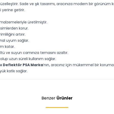
güzelleştirir. Sade ve şık tasarımı, aracınıza modern bir görünüm kat
yerine getirir.
malzemeleriyle üretilmiştir.
isimlerden korur.
liliğini artırır.
jinal uyum sağlar.
üm katar.
ültü ve suyun camınıza temasını azaltır.
 olup uzun süreli kullanım sağlar.
ı Deflektör PSA Marka
’nın, aracınız için mükemmel bir koruma 
ük katkı sağlar.
Benzer
Ürünler