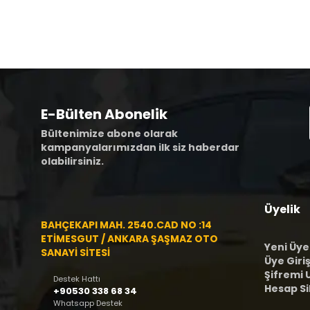
E-Bülten Abonelik
Bültenimize abone olarak
kampanyalarımızdan ilk siz haberdar
olabilirsiniz.
Üyelik
BAHÇEKAPI MAH. 2540.CAD NO :14
ETİMESGUT / ANKARA ŞAŞMAZ OTO
Yeni Üye
SANAYİ SİTESİ
Üye Giriş
Şifremi
Destek Hattı
Hesap S
+90530 338 68 34
Whatsapp Destek