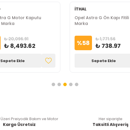
O
İTHAL
tra G Motor Kaputu
Opel Astra G Ön Kapı Fitili 
 Marka
Marka
₺ 20,096.91
₺ 1,771.56
%
58
₺ 8,493.62
₺ 738.97
Sepete Ekle
Sepete Ekle
 Üzeri Preiyodik Bakım ve Motor
Her siparişte
Kargo Ücretsiz
Taksitli Alışveriş