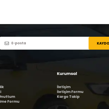
KAYDO
Kurumsal
lik
İletişim
i
İletişim Formu
 Unuttum
Kargo Takip
ilme Formu