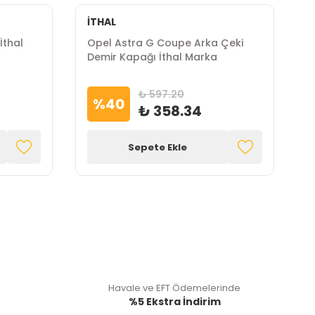
İTHAL
İ
İthal
Opel Astra G Coupe Arka Çeki
O
Demir Kapağı İthal Marka
K
₺ 597.20
%
40
₺ 358.34
Sepete Ekle
Havale ve EFT Ödemelerinde
%5 Ekstra İndirim