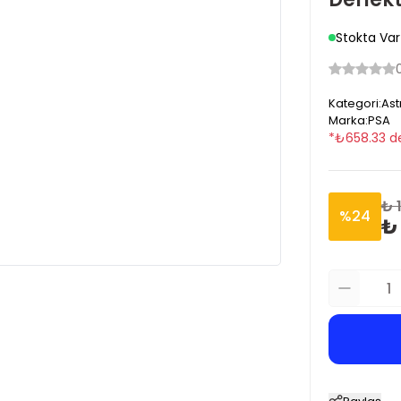
Stokta Var
Kategori
:
Ast
Marka
:
PSA
*
₺
658.33
d
₺ 
%
24
₺