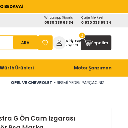
O BEDAVA!
Whatsapp Sipariş
Çağrı Merkezi
0530 338 68 34
0 530 338 68 34
0
Giriş Yap
ARA
Sepetim
Kayıt Ol
Würth Ürünleri
Motor Şanzıman
OPEL VE CHEVROLET
- RESMİ YEDEK PARÇACINIZ
stra G Ön Cam Izgarası
tör Psa Marka