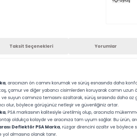
Paylaş
Taksit Seçenekleri
Yorumlar
rka
, aracınızın ön camını korumak ve sürüş esnasında daha konf
ını taş, çamur ve diğer yabancı cisimlerden koruyarak camın uzun
 ve suyun camınıza temasını azaltarak, sürüş sırasında daha az g
ı olur, böylece görüşünüz netleşir ve güvenliğiniz artar.
rka
, PSA markasının kalitesiyle üretilmiş olup, aracınızla mükem
Montajı oldukça kolaydır ve aracınıza tam uyum sağlar. Bu ürün, 
arası Deflektör PSA Marka
, rüzgar direncini azaltır ve böylece 
e yol almasına olanak tanır.